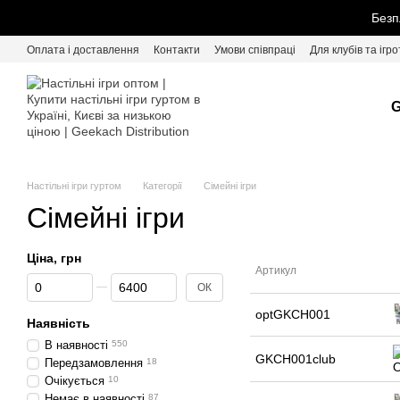
Перейти до основного контенту
Безп
Оплата і доставлення
Контакти
Умови співпраці
Для клубів та ігро
G
Настільні ігри гуртом
Категорії
Сімейні ігри
Сімейні ігри
Ціна, грн
Артикул
Від Ціна, грн
До Ціна, грн
ОК
optGKCH001
Наявність
В наявності
550
GKCH001club
Передзамовлення
18
Очікується
10
Немає в наявності
87