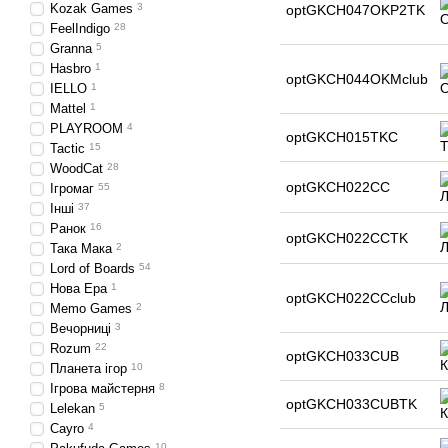
Kozak Games
3
optGKCH047OKP2TK
FeelIndigo
28
Granna
5
Hasbro
1
optGKCH044OKMclub
IELLO
1
Mattel
1
PLAYROOM
4
optGKCH015TKC
Tactic
15
WoodCat
28
optGKCH022CC
Ігромаг
55
Інші
37
Ранок
16
optGKCH022CCTK
Така Мака
2
Lord of Boards
54
Нова Ера
1
optGKCH022CCclub
Memo Games
2
Вечорниці
3
Rozum
22
optGKCH033CUB
Планета ігор
10
Ігрова майстерня
8
optGKCH033CUBTK
Lelekan
5
Cayro
4
10