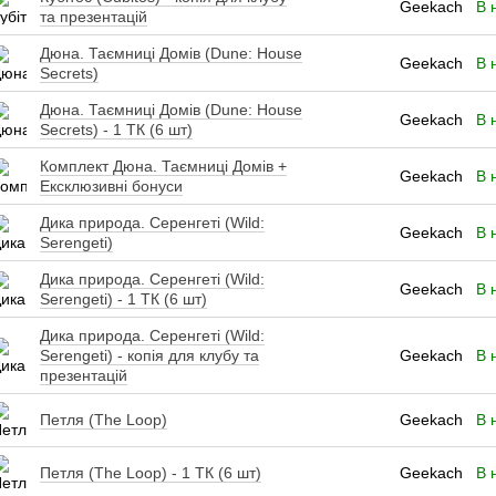
Geekach
В 
та презентацій
Дюна. Таємниці Домів (Dune: House
Geekach
В 
Secrets)
Дюна. Таємниці Домів (Dune: House
Geekach
В 
Secrets) - 1 ТК (6 шт)
Комплект Дюна. Таємниці Домів +
Geekach
В 
Ексклюзивні бонуси
Дика природа. Серенгеті (Wild:
Geekach
В 
Serengeti)
Дика природа. Серенгеті (Wild:
Geekach
В 
Serengeti) - 1 ТК (6 шт)
Дика природа. Серенгеті (Wild:
Serengeti) - копія для клубу та
Geekach
В 
презентацій
Петля (The Loop)
Geekach
В 
Петля (The Loop) - 1 ТК (6 шт)
Geekach
В 