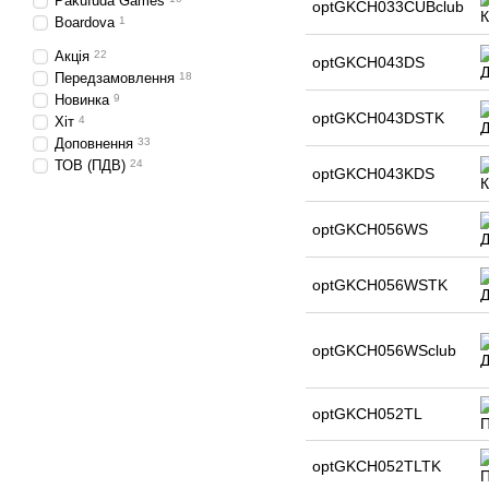
Pakufuda Games
optGKCH033CUBclub
Boardova
1
Акція
22
optGKCH043DS
Передзамовлення
18
Новинка
9
optGKCH043DSTK
Хіт
4
Доповнення
33
ТОВ (ПДВ)
24
optGKCH043KDS
optGKCH056WS
optGKCH056WSTK
optGKCH056WSclub
optGKCH052TL
optGKCH052TLTK