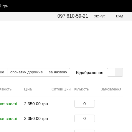
 грн.
097 610-59-21
Укр
Рус
Вхід
ше
спочатку дорожче
за назвою
Відображення:
явність
Ціна
Оптові ціни
Кількість
Замовлення
наявності
2 350.00 грн
наявності
2 350.00 грн