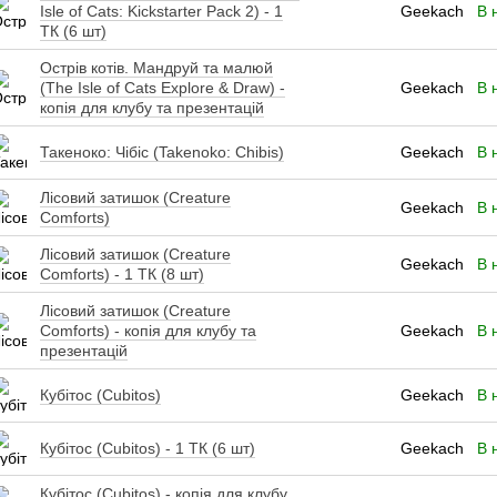
Isle of Cats: Kickstarter Pack 2) - 1
Geekach
В 
ТК (6 шт)
Острів котів. Мандруй та малюй
(The Isle of Cats Explore & Draw) -
Geekach
В 
копія для клубу та презентацій
Такеноко: Чібіс (Takenoko: Chibis)
Geekach
В 
Лісовий затишок (Creature
Geekach
В 
Comforts)
Лісовий затишок (Creature
Geekach
В 
Comforts) - 1 ТК (8 шт)
Лісовий затишок (Creature
Comforts) - копія для клубу та
Geekach
В 
презентацій
Кубітос (Cubitos)
Geekach
В 
Кубітос (Cubitos) - 1 ТК (6 шт)
Geekach
В 
Кубітос (Cubitos) - копія для клубу