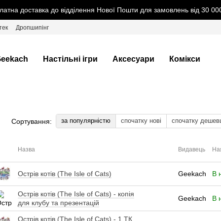
латна доставка до відділення Нової Пошти для замовлень від 30 000
тек
Дропшипінг
eekach
Настільні ігри
Аксесуари
Комікси
за популярністю
спочатку нові
спочатку дешев
Сортування:
Назва
Видавець
На
Острів котів (The Isle of Cats)
Geekach
В 
Острів котів (The Isle of Cats) - копія
Geekach
В 
для клубу та презентацій
Острів котів (The Isle of Cats) - 1 ТК