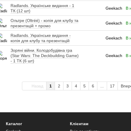
Radlands. Українське видання - 1
Geekach
В 
ТК (12 шт)
Ольтре (Oltréé) - копія для клубу та
Geekach
В 
презентацій + промо
Radlands. Українське видання -
Geekach
В 
копія для клубу та презентацій
Зоряні війни. Колодобудівна гра
(Star Wars: The Deckbuilding Game)
Geekach
В 
- 1 ТК (6 шт)
Назад
1
2
3
4
5
6
...
17
Впер
Каталог
Клієнтам