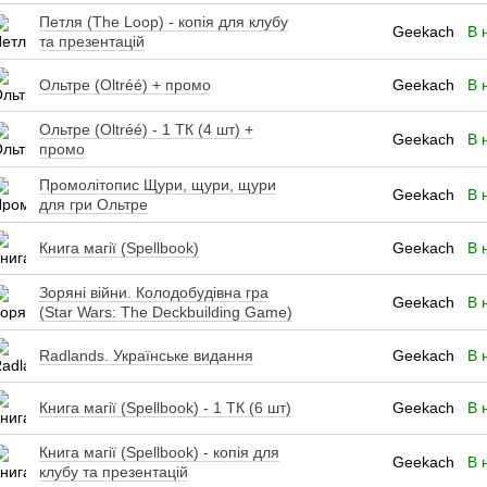
Петля (The Loop) - копія для клубу
Geekach
В 
та презентацій
Ольтре (Oltréé) + промо
Geekach
В 
Ольтре (Oltréé) - 1 ТК (4 шт) +
Geekach
В 
промо
Промолітопис Щури, щури, щури
Geekach
В 
для гри Ольтре
Книга магії (Spellbook)
Geekach
В 
Зоряні війни. Колодобудівна гра
Geekach
В 
(Star Wars: The Deckbuilding Game)
Radlands. Українське видання
Geekach
В 
Книга магії (Spellbook) - 1 ТК (6 шт)
Geekach
В 
Книга магії (Spellbook) - копія для
Geekach
В 
клубу та презентацій