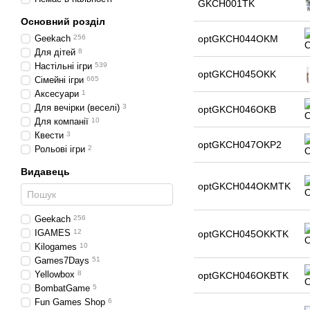
GKCH001TK
Основний розділ
Geekach
256
optGKCH044OKM
Для дітей
8
Настільні ігри
539
optGKCH045OKK
Сімейні ігри
665
Аксесуари
1
Для вечірки (веселі)
3
optGKCH046OKB
Для компанії
10
Квести
3
optGKCH047OKP2
Рольові ігри
2
Видавець
optGKCH044OKMTK
Geekach
256
IGAMES
12
optGKCH045OKKTK
Kilogames
10
Games7Days
51
Yellowbox
8
optGKCH046OKBTK
BombatGame
5
Fun Games Shop
6