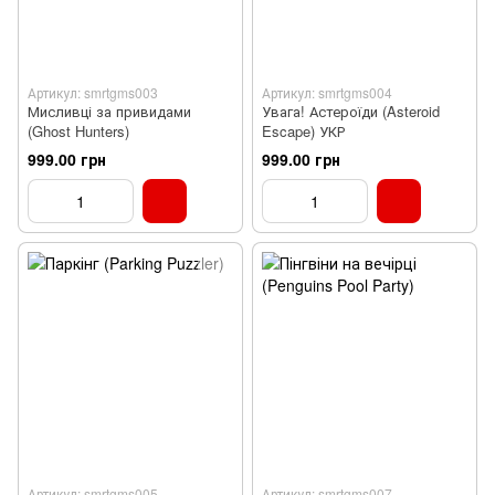
Артикул: smrtgms003
Артикул: smrtgms004
Мисливці за привидами
Увага! Астероїди (Asteroid
(Ghost Hunters)
Escape) УКР
999.00 грн
999.00 грн
Артикул: smrtgms005
Артикул: smrtgms007