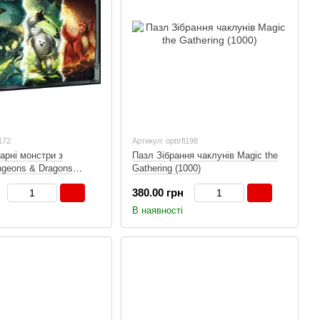
l172
Артикул: opttrfl198
арні монстри з
Пазл Зібрання чаклунів Magic the
geons & Dragons
Gathering (1000)
380.00 грн
В наявності