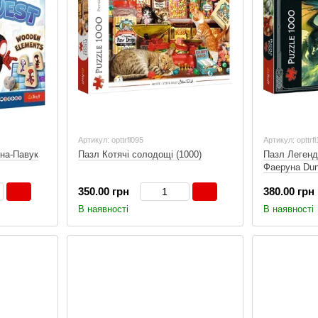
Артикул: opttrfl095
Артикул: opttrf
ина-Павук
Пазл Котячі солодощі (1000)
Пазл Легенд
Фаеруна Dun
(1000)
350.00 грн
380.00 грн
В наявності
В наявності