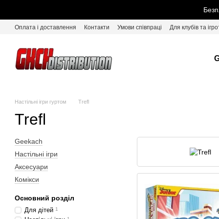
Перейти до основного контенту
Безп
Оплата і доставлення
Контакти
Умови співпраці
Для клубів та ігро
G
Настільні ігри гуртом
Trefl
Trefl
Geekach
Настільні ігри
Аксесуари
Комікси
Основний розділ
Для дітей
1
1