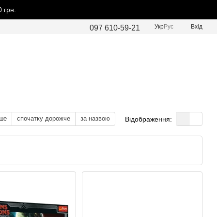
 грн.
Укр
Рус
Вхід
097 610-59-21
ше
спочатку дорожче
за назвою
Відображення: