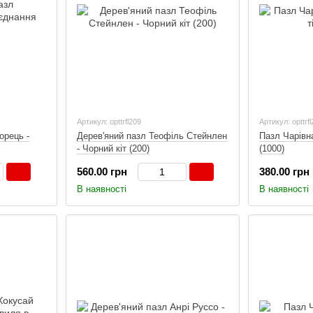
Артикул: opttrfl209
Артикул: opttrf
орець -
Дерев'яний пазл Теофіль Стейнлен
Пазл Чарівна
- Чорний кіт (200)
(1000)
560.00 грн
380.00 грн
В наявності
В наявності