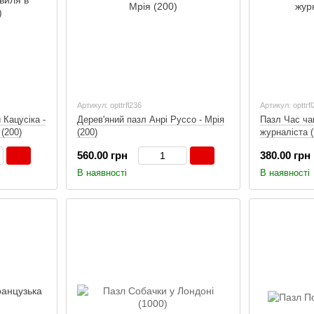
Артикул: opttrfl236
Артикул: opttrf
 Кацусіка -
Дерев'яний пазл Анрі Руссо - Мрія
Пазл Час ча
(200)
(200)
журналіста (
560.00 грн
380.00 грн
В наявності
В наявності