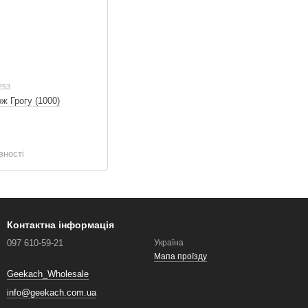
l253
ж Грогу (1000)
вності
Контактна інформація
097 610-59-21
Україна
Мапа проїзду
Geekach_Wholesale
info@geekach.com.ua