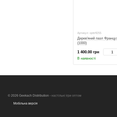
Артикул: opttrfl255
Дерев'яний пазл Францу
(1000)
1 400.00 грн
В наявності
© 2026 Geekach Distribution -
настільні ігри оптом
Мобільна версія