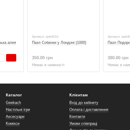
Артикул: opttrfl151
Артикул: opttrf
зька алея
Пазл Собачки у Лондоні (1000)
Пазл Подоро
350.00 грн
380.00 грн
Немає в наявності
Немає в ная
Каталог
Клієнтам
Geekach
Вхід до кабінету
Настільні ігри
Оплата і доставлення
Аксесуари
Контакти
Комікси
Умови співпраці