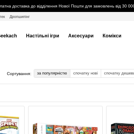
латна доставка до відділення Нової Пошти для замовлень від 30 000
тек
Дропшипінг
eekach
Настільні ігри
Аксесуари
Комікси
за популярністю
спочатку нові
спочатку дешев
Сортування: