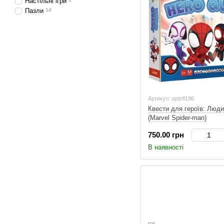
Настільні ігри
Пазли
14
Артикул: opttrfl196
Квести для героїв: Люд
(Marvel Spider-man)
750.00 грн
В наявності