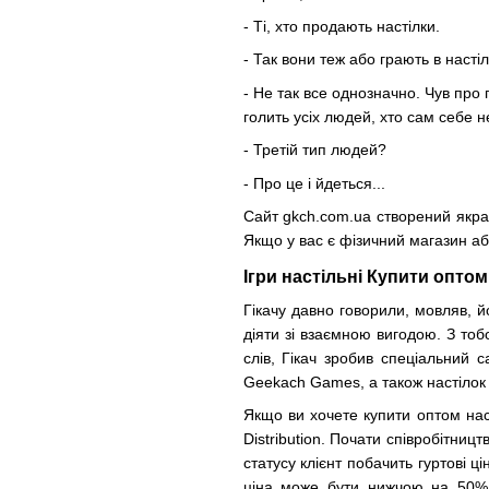
- Ті, хто продають настілки.
- Так вони теж або грають в настілк
- Не так все однозначно. Чув про
голить усіх людей, хто сам себе н
- Третій тип людей?
- Про це і йдеться...
Сайт gkch.com.ua створений якраз 
Якщо у вас є фізичний магазин аб
Ігри настільні Купити оптом
Гікачу давно говорили, мовляв, й
діяти зі взаємною вигодою. З тоб
слів, Гікач зробив спеціальний с
Geekach Games, а також настілок 
Якщо ви хочете купити оптом нас
Distribution. Почати співробітни
статусу клієнт побачить гуртові 
ціна може бути нижчою на 50%!