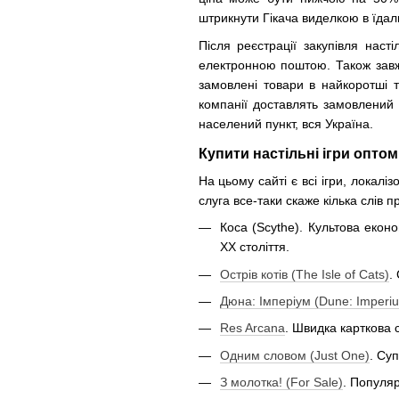
штрикнути Гікача виделкою в їдаль
Після реєстрації закупівля нас
електронною поштою. Також завж
замовлені товари в найкоротші 
компанії доставлять замовлений в
населений пункт, вся Україна.
Купити настільні ігри опто
На цьому сайті є всі ігри, локалі
слуга все-таки скаже кілька слів п
Коса (Scythe). Культова екон
ХХ століття.
Острів котів (The Isle of Cats)
.
Дюна: Імперіум (Dune: Imperi
Res Arcana
. Швидка карткова 
Одним словом (Just One)
. Су
З молотка! (For Sale)
. Популяр