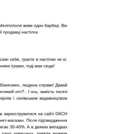
 Мелітополя живе один барбер. Він
й продавці настілок.
амі себе, граєте в настілки чи ні.
ними іграми, тоді вам сюди!
й бізнесмен, людина справи! Давай
икий опт?.. І ось, замість тисячі
очірнім і синівським видавництвом
ба зареєструватися на сайті GKCH
рнет-магазин. Після підтвердження
сягає 30-40%. А в деяких випадках
е одно завищена, завжди можете