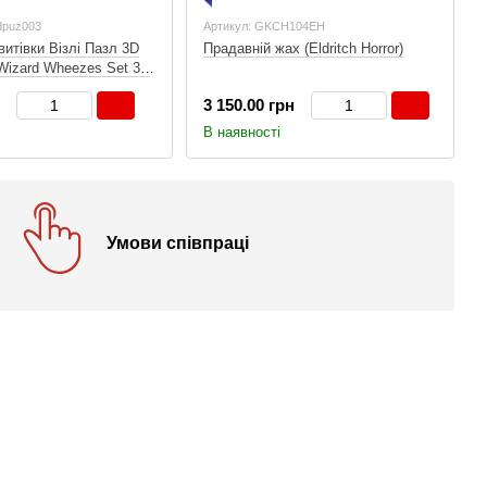
dpuz003
Артикул: GKCH104EH
витівки Візлі Пазл 3D
Прадавній жах (Eldritch Horror)
Wizard Wheezes Set 3D
3 150.00 грн
В наявності
Умови співпраці