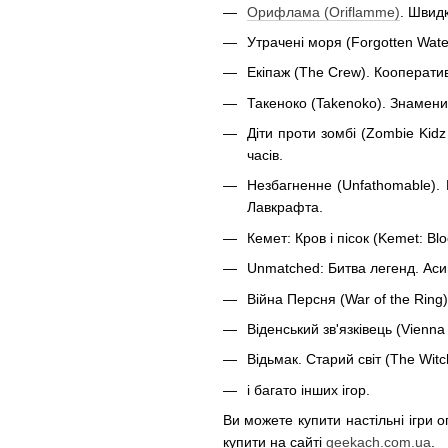
Орифлама (Oriflamme)
. Швидк
Утрачені моря (Forgotten Wate
Екіпаж (The Crew). Кооператив
Такеноко (Takenoko). Знаменит
Діти проти зомбі (Zombie Kidz 
часів.
Незбагненне (Unfathomable). 
Лавкрафта.
Кемет: Кров і пісок (Kemet: B
Unmatched: Битва легенд. Аси
Війна Персня (War of the Ring
Віденський зв'язківець (Vienn
Відьмак. Старий світ (The Wit
і багато інших ігор.
Ви можете купити настільні ігри 
купити на сайті
geekach.com.ua
.