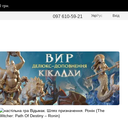
 грн.
Укр
Рус
Вхід
097 610-59-21