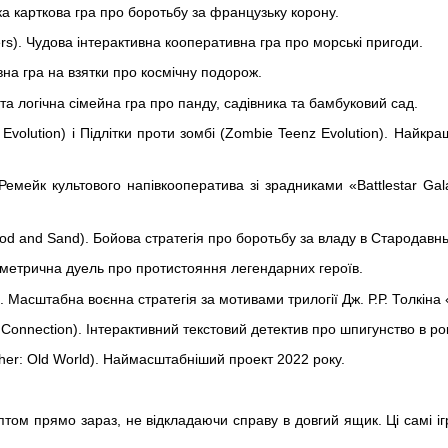
а карткова гра про боротьбу за французьку корону.
rs). Чудова інтерактивна кооперативна гра про морські пригоди.
на гра на взятки про космічну подорож.
а логічна сімейна гра про панду, садівника та бамбуковий сад.
Evolution) і Підлітки проти зомбі (Zombie Teenz Evolution). Найкращ
Ремейк культового напівкооператива зі зрадниками «Battlestar Gal
lood and Sand). Бойова стратегія про боротьбу за владу в Стародавнь
метрична дуель про протистояння легендарних героїв.
). Масштабна воєнна стратегія за мотивами трилогії Дж. Р.Р. Толкін
a Connection). Інтерактивний текстовий детектив про шпигунство в ро
cher: Old World). Наймасштабніший проект 2022 року.
оптом прямо зараз, не відкладаючи справу в довгий ящик. Ці самі іг