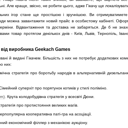
ні. Але краще, звісно, не робити цього, адже Гікачу ще локалізувати
тільних ігор стане ще простішою і зручнішою. Ви отримуватимет
ди можна завантажити новий прайс в особистому кабінеті. Офо
терміни. Відвантаження та доставка не забаряться. Де б не знах
ами товар протягом декількох днів - Київ, Львів, Тернопіль, Івано
м від виробника Geekach Games
зовані й видані Гікачем. Більшість з них не потребує додаткових ко
ро них:
омічна стратегія про боротьбу народів в альтернативній дизельпан
 Сімейний суперхіт про порятунок котиків у стилі поліміно.
um)
. Крута колодобудівна стратегія у всесвіті Дюни.
стратегія про протистояння великих магів.
перпопулярна кооперативна паті-гра на асоціації.
ний економічний філлер з механікою аукціону.