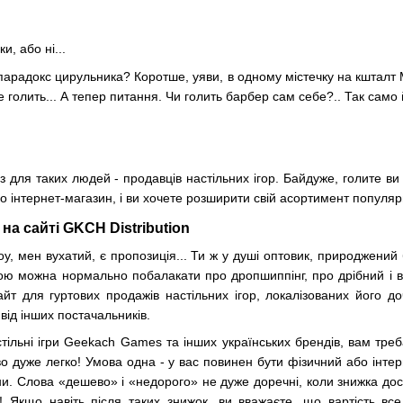
и, або ні...
 парадокс цирульника? Коротше, уяви, в одному містечку на кшталт
е голить... А тепер питання. Чи голить барбер сам себе?.. Так само 
для таких людей - продавців настільних ігор. Байдуже, голите ви с
о інтернет-магазин, і ви хочете розширити свій асортимент популяр
 на сайті GKCH Distribution
оу, мен вухатий, є пропозиція... Ти ж у душі оптовик, природжени
ою можна нормально побалакати про дропшиппінг, про дрібний і вел
айт для гуртових продажів настільних ігор, локалізованих його д
від інших постачальників.
тільні ігри Geekach Games та інших українських брендів, вам тре
цтво дуже легко! Умова одна - у вас повинен бути фізичний або інте
ціни. Слова «дешево» і «недорого» не дуже доречні, коли знижка до
 Якщо навіть після таких знижок, ви вважаєте, що вартість вс