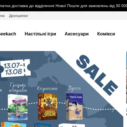
латна доставка до відділення Нової Пошти для замовлень від 30 000
тек
Дропшипінг
eekach
Настільні ігри
Аксесуари
Комікси