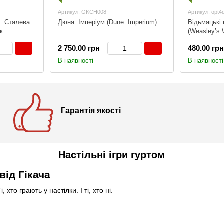
Артикул: GKCH008
Артикул: opt4
: Сталева
Дюна: Імперіум (Dune: Imperium)
Відьмацькі 
к
(Weasley’s 
)
puzzle)
2 750.00 грн
480.00 грн
В наявності
В наявності
Гарантія якості
Настільні ігри гуртом
від Гікача
, хто грають у настілки. І ті, хто ні.