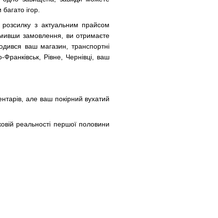
 багато ігор.
е розсилку з актуальним прайсом
рмивши замовлення, ви отримаєте
одився ваш магазин, транспортні
-Франківськ, Рівне, Чернівці, ваш
ментарів, але ваш покірний вухатий
ковій реальності першої половини