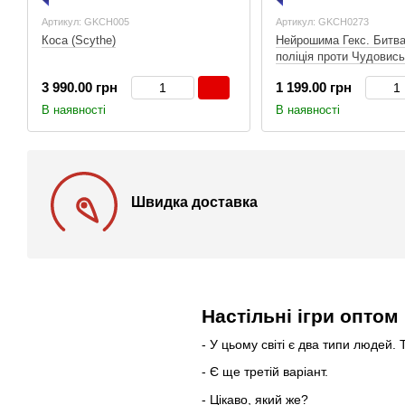
Артикул: GKCH005
Артикул: GKCH0273
Коса (Scythe)
Нейрошима Гекс. Битва
поліція проти Чудовись
(Neuroshima Hex: Battle
3 990.00 грн
1 199.00 грн
В наявності
В наявності
Швидка доставка
Настільні ігри оптом 
- У цьому світі є два типи людей. Ті
- Є ще третій варіант.
- Цікаво, який же?