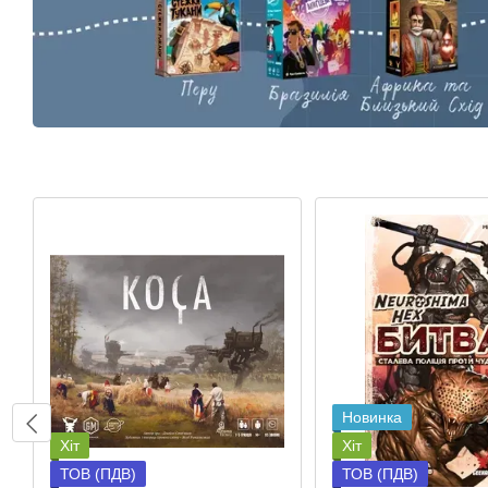
Новинка
Хіт
Хіт
ТОВ (ПДВ)
ТОВ (ПДВ)