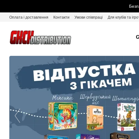
Перейти до основного контенту
Безп
Оплата і доставлення
Контакти
Умови співпраці
Для клубів та ігро
G