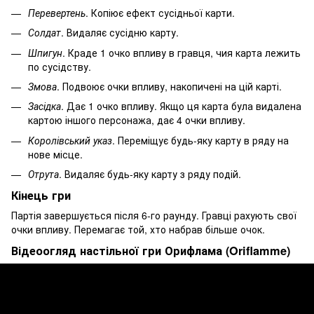
Перевертень
. Копіює ефект сусідньої карти.
Солдат
. Видаляє сусідню карту.
Шпигун
. Краде 1 очко впливу в гравця, чия карта лежить
по сусідству.
Змова
. Подвоює очки впливу, накопичені на цій карті.
Засідка
. Дає 1 очко впливу. Якщо ця карта була видалена
картою іншого персонажа, дає 4 очки впливу.
Королівський указ
. Переміщує будь-яку карту в ряду на
нове місце.
Отрута
. Видаляє будь-яку карту з ряду подій.
Кінець гри
Партія завершується після 6-го раунду. Гравці рахують свої
очки впливу. Перемагає той, хто набрав більше очок.
Відеоогляд настільної гри Орифлама (Oriflamme)