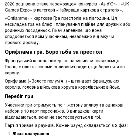
2020 році вона стала переможцем конкурсів «As d'Or» і «UK
Games Expo» в категорії «Найкраща карткова стратегія».
«Oriflamme» - карткова Гра престолів на півгодини. Ця
нескладна гра на блеф і планування підійде для дружніх або
родинних посиденьок. Гікач запевняє, що вона
сподобається всім учасникам, незалежно від віку чи
ігрового досвіду.
Орифлама гра. Боротьба за престол
Французький король помер, не залишивши спадкоємця.
Гравці стають главами впливових родин, що борються за
корону.
Орифлама («Золоте полум'я») - штандарт французьких
королів, головна військова хоругва королівських військ.
Перебіг гри
Учасники гри отримують по 1 жетону впливу та однакові
набори з 10 карт персонажів. 3 випадкові карти
відкладаються, вони не застосовуються в грі.
Партія триває 6 раундів. Кожен раунд складається з 2 фаз:
Фаза планування