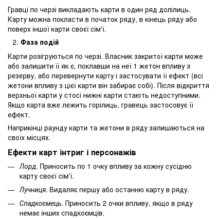
Гравці по черзі викладають карти в один ряд долілиць.
Карту можна покласти в початок ряду, в кінець ряду або
поверх іншої карти своєї сім'ї.
Фаза подій
Карти розігруються по черзі. Власник закритої карти може
або залишити її як є, поклавши на неї 1 жетон впливу з
резерву, або перевернути карту і застосувати її ефект (всі
жетони впливу з цієї карти він забирає собі). Після відкриття
верхньої карти у стосі нижні карти стають недоступними.
Якщо карта вже лежить горілиць, гравець застосовує її
ефект.
Наприкінці раунду карти та жетони в ряду залишаються на
своїх місцях.
Ефекти карт інтриг і персонажів
Лорд
. Приносить по 1 очку впливу за кожну сусідню
карту своєї сім'ї.
Лучниця
. Видаляє першу або останню карту в ряду.
Спадкоємець
. Приносить 2 очки впливу, якщо в ряду
немає інших спадкоємців.