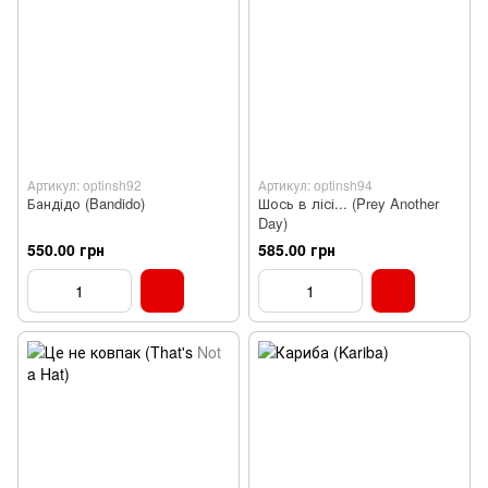
Артикул: optinsh92
Артикул: optinsh94
Бандідо (Bandido)
Шось в лісі... (Prey Another
Day)
550.00 грн
585.00 грн