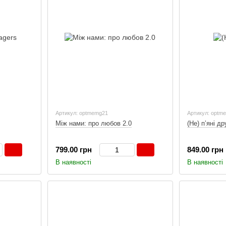
Артикул: optmemg21
Артикул: optm
Між нами: про любов 2.0
(Не) пʼяні др
799.00 грн
849.00 грн
В наявності
В наявності