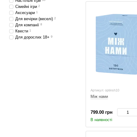
Настільні ігри
Сімейні ігри
2
Аксесуари
1
Для вечірки (веселі)
2
Для компанії
8
Квести
1
Для дорослих 18+
9
Артикул: optinsh10
Між нами
799.00 грн
В наявності