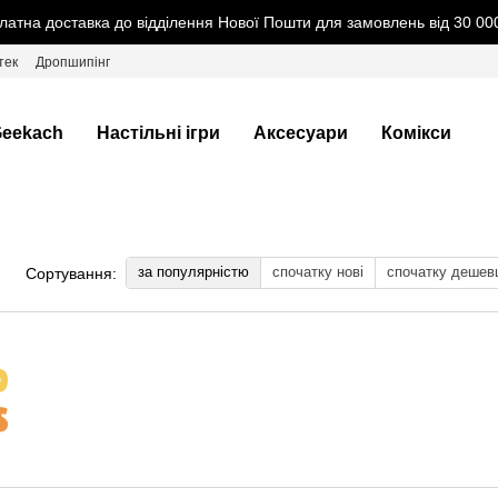
латна доставка до відділення Нової Пошти для замовлень від 30 000
тек
Дропшипінг
eekach
Настільні ігри
Аксесуари
Комікси
за популярністю
спочатку нові
спочатку дешев
Сортування: