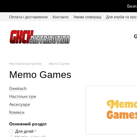
Перейти до основного контенту
Безп
Оплата і доставлення
Контакти
Умови співпраці
Для клубів та ігро
G
Настільні ігри гуртом
Memo Games
Memo Games
Geekach
Настільні ігри
Аксесуари
Комікси
Основний розділ
Для дітей
8
30