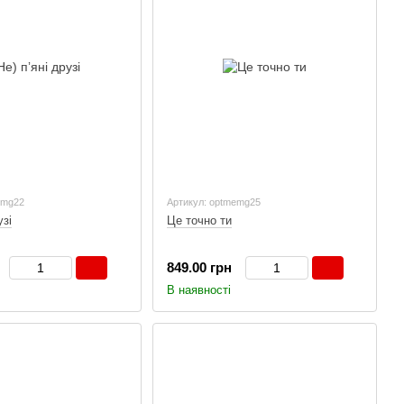
emg22
Артикул: optmemg25
узі
Це точно ти
849.00 грн
В наявності