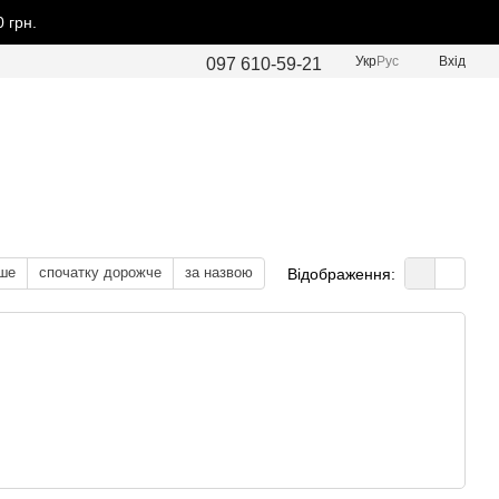
 грн.
Укр
Рус
Вхід
097 610-59-21
ше
спочатку дорожче
за назвою
Відображення: