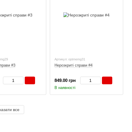
emg29
Артикул: optmemg31
справи #3
Нерозкриті справи #4
849.00 грн
В наявності
казати все