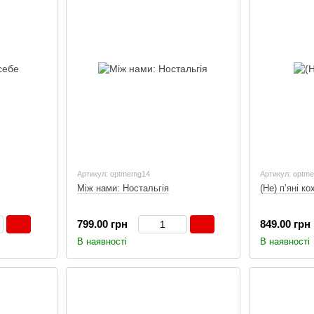
Артикул: optmemg14
Артикул: optm
Між нами: Ностальгія
(Не) пʼяні ко
799.00 грн
849.00 грн
В наявності
В наявності