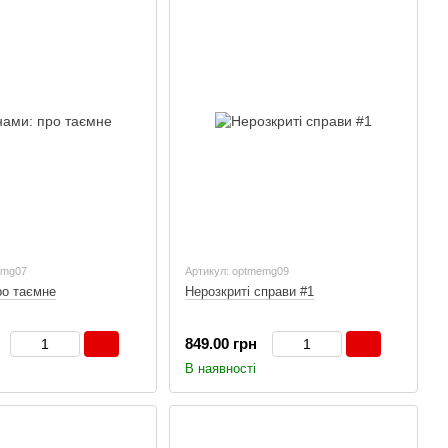
emg07
Артикул: optmemg09
ро таємне
Нерозкриті справи #1
849.00 грн
В наявності