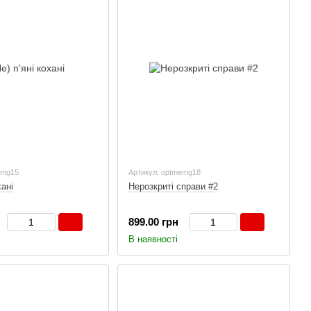
emg15
Артикул: optmemg18
хані
Нерозкриті справи #2
899.00 грн
В наявності