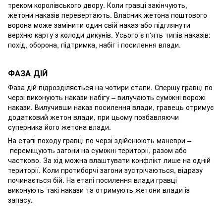
треком королівського двору. Коли гравці закінчують,
жетони наказів перевертають. Власник жетона поштового
ворона може замінити один свій наказ або підглянути
верхню карту з колоди дикунів. Усього є п'ять типів наказів:
похід, оборона, підтримка, набіг і посилення влади.
ФАЗА ДІЙ
Фаза дій підрозділяється на чотири етапи. Спершу гравці по
черзі виконують накази набігу – вилучають суміжні ворожі
накази. Вилучивши наказ посилення влади, гравець отримує
додатковий жетон влади, при цьому позбавляючи
суперника його жетона влади.
На етапі походу гравці по черзі здійснюють маневри –
переміщують загони на суміжні території, разом або
частково. За хід можна влаштувати конфлікт лише на одній
території. Коли протиборчі загони зустрічаються, відразу
починається бій. На етапі посилення влади гравці
виконують такі накази та отримують жетони влади із
запасу.