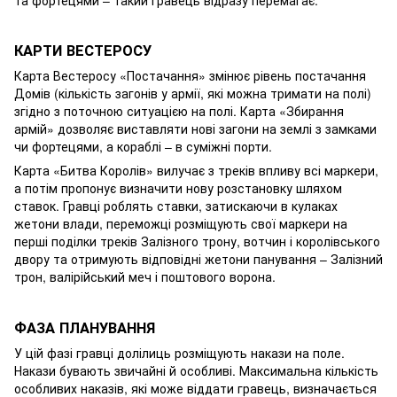
КАРТИ ВЕСТЕРОСУ
Карта Вестеросу «Постачання» змінює рівень постачання
Домів (кількість загонів у армії, які можна тримати на полі)
згідно з поточною ситуацією на полі. Карта «Збирання
армій» дозволяє виставляти нові загони на землі з замками
чи фортецями, а кораблі – в суміжні порти.
Карта «Битва Королів» вилучає з треків впливу всі маркери,
а потім пропонує визначити нову розстановку шляхом
ставок. Гравці роблять ставки, затискаючи в кулаках
жетони влади, переможці розміщують свої маркери на
перші поділки треків Залізного трону, вотчин і королівського
двору та отримують відповідні жетони панування – Залізний
трон, валірійський меч і поштового ворона.
ФАЗА ПЛАНУВАННЯ
У цій фазі гравці долілиць розміщують накази на поле.
Накази бувають звичайні й особливі. Максимальна кількість
особливих наказів, які може віддати гравець, визначається