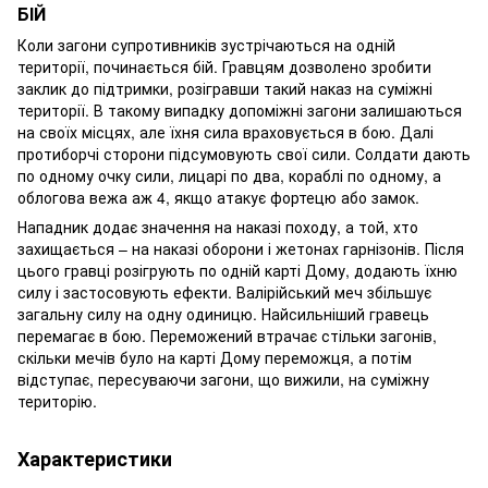
БІЙ
Коли загони супротивників зустрічаються на одній
території, починається бій. Гравцям дозволено зробити
заклик до підтримки, розігравши такий наказ на суміжні
території. В такому випадку допоміжні загони залишаються
на своїх місцях, але їхня сила враховується в бою. Далі
протиборчі сторони підсумовують свої сили. Солдати дають
по одному очку сили, лицарі по два, кораблі по одному, а
облогова вежа аж 4, якщо атакує фортецю або замок.
Нападник додає значення на наказі походу, а той, хто
захищається – на наказі оборони і жетонах гарнізонів. Після
цього гравці розігрують по одній карті Дому, додають їхню
силу і застосовують ефекти. Валірійський меч збільшує
загальну силу на одну одиницю. Найсильніший гравець
перемагає в бою. Переможений втрачає стільки загонів,
скільки мечів було на карті Дому переможця, а потім
відступає, пересуваючи загони, що вижили, на суміжну
територію.
Характеристики