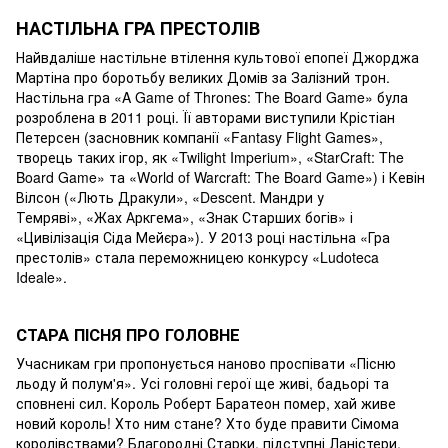
НАСТІЛЬНА ГРА ПРЕСТОЛІВ
Найвдаліше настільне втілення культової епопеї Джорджа
Мартіна про боротьбу великих Домів за Залізний трон.
Настільна гра «A Game of Thrones: The Board Game» була
розроблена в 2011 році. Її авторами виступили Крістіан
Петерсен (засновник компанії «Fantasy Flight Games»,
творець таких ігор, як «Twilight Imperium», «StarCraft: The
Board Game» та «World of Warcraft: The Board Game») і Кевін
Вілсон («Лють Дракули», «Descent. Мандри у
Темряві», «Жах Аркгема», «Знак Старших богів» і
«Цивілізація Сіда Мейєра»). У 2013 році настільна «Гра
престолів» стала переможницею конкурсу «Ludoteca
Ideale».
СТАРА ПІСНЯ ПРО ГОЛОВНЕ
Учасникам гри пропонується наново проспівати «Пісню
льоду й полум'я». Усі головні герої ще живі, бадьорі та
сповнені сил. Король Роберт Баратеон помер, хай живе
новий король! Хто ним стане? Хто буде правити Сімома
королівствами? Благородні Старки, підступні Ланістери,