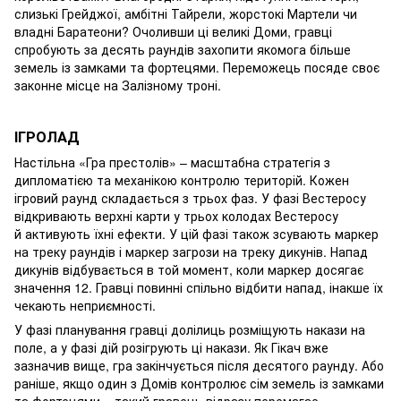
слизькі Грейджої, амбітні Тайрели, жорстокі Мартели чи
владні Баратеони? Очоливши ці великі Доми, гравці
спробують за десять раундів захопити якомога більше
земель із замками та фортецями. Переможець посяде своє
законне місце на Залізному троні.
ІГРОЛАД
Настільна «Гра престолів» – масштабна стратегія з
дипломатією та механікою контролю територій. Кожен
ігровий раунд складається з трьох фаз. У фазі Вестеросу
відкривають верхні карти у трьох колодах Вестеросу
й активують їхні ефекти. У цій фазі також зсувають маркер
на треку раундів і маркер загрози на треку дикунів. Напад
дикунів відбувається в той момент, коли маркер досягає
значення 12. Гравці повинні спільно відбити напад, інакше їх
чекають неприємності.
У фазі планування гравці долілиць розміщують накази на
поле, а у фазі дій розігрують ці накази. Як Гікач вже
зазначив вище, гра закінчується після десятого раунду. Або
раніше, якщо один з Домів контролює сім земель із замками
та фортецями – такий гравець відразу перемагає.