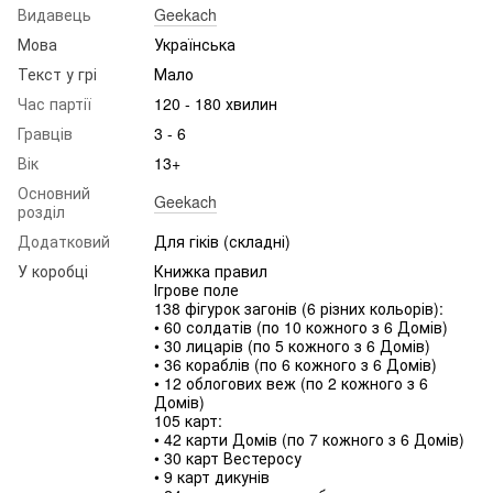
Видавець
Geekach
Мова
Українська
Текст у грі
Мало
Час партії
120 - 180 хвилин
Гравців
3 - 6
Вік
13+
Основний
Geekach
розділ
Додатковий
Для гіків (складні)
У коробці
Книжка правил
Ігрове поле
138 фігурок загонів (6 різних кольорів):
• 60 солдатів (по 10 кожного з 6 Домів)
• 30 лицарів (по 5 кожного з 6 Домів)
• 36 кораблів (по 6 кожного з 6 Домів)
• 12 облогових веж (по 2 кожного з 6
Домів)
105 карт:
• 42 карти Домів (по 7 кожного з 6 Домів)
• 30 карт Вестеросу
• 9 карт дикунів