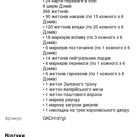
• 24 карти переваги в бою
6 ширм Домів
266 жетонів:
• 90 жетонів наказів (по 15 кожного з 6
Домів)
• 120 жетонів влади (по 20 кожного з 6
Домів)
• 18 маркерів впливу (по 3 кожного з 6
Домів)
• 6 маркерів постачання (по 1 кожного з 6
Домів)
• 14 жетонів нейтральних лордів
• 6 маркерів перемоги (по 1 кожного з 6
Домів)
• 6 жетонів гарнізонів (по 1 кожного з 6
Домів)
• 1 жетон Залізного трону
• 1 жетон валірійського меча
• 1 жетон поштового ворона
• 1 маркер раунду
• 1 маркер загрози дикунів
• 1 накладка на трек королівського двору
Артикул
GKCH187gt
Відгуки