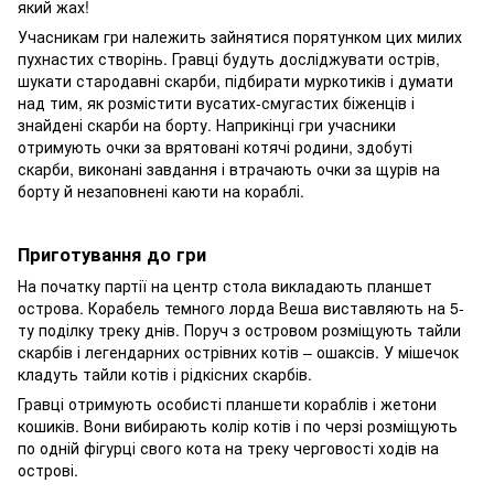
який жах!
Учасникам гри належить зайнятися порятунком цих милих
пухнастих створінь. Гравці будуть досліджувати острів,
шукати стародавні скарби, підбирати муркотиків і думати
над тим, як розмістити вусатих-смугастих біженців і
знайдені скарби на борту. Наприкінці гри учасники
отримують очки за врятовані котячі родини, здобуті
скарби, виконані завдання і втрачають очки за щурів на
борту й незаповнені каюти на кораблі.
Приготування до гри
На початку партії на центр стола викладають планшет
острова. Корабель темного лорда Веша виставляють на 5-
ту поділку треку днів. Поруч з островом розміщують тайли
скарбів і легендарних острівних котів – ошаксів. У мішечок
кладуть тайли котів і рідкісних скарбів.
Гравці отримують особисті планшети кораблів і жетони
кошиків. Вони вибирають колір котів і по черзі розміщують
по одній фігурці свого кота на треку черговості ходів на
острові.