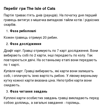
Перебіг гри The Isle of Cats
Партія триває п'ять днів (раундів). На початку дня перший
гравець витягує з мішечка випадкові тайли котів / рідкісних
скарбів.
Фаза риболовлі
Кожен гравець отримує 20 рибин.
Фаза дослідження
Драфт карт
. Гравці отримують по 7 карт дослідження. Вони
вибирають собі по 2 карти, інші передають по колу. Так
повторюється двічі. На останньому етапі вони передають
по 1 карті.
Купівля карт
. Гравці вибирають, які карти вони залишать
собі, і оплачують їхню вартість рибою. У лівому верхньому
кутку кожної карти вказана ціна. Непотрібні карти вони
скидають.
Фаза читання завдань
Куплені карти особистих завдань гравці викладають перед
собою долілиць, а загальні завдання - горілиць.