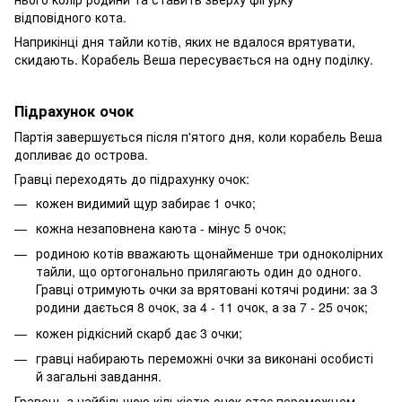
відповідного кота.
Наприкінці дня тайли котів, яких не вдалося врятувати,
скидають. Корабель Веша пересувається на одну поділку.
Підрахунок очок
Партія завершується після п'ятого дня, коли корабель Веша
допливає до острова.
Гравці переходять до підрахунку очок:
кожен видимий щур забирає 1 очко;
кожна незаповнена каюта - мінус 5 очок;
родиною котів вважають щонайменше три одноколірних
тайли, що ортогонально прилягають один до одного.
Гравці отримують очки за врятовані котячі родини: за 3
родини дається 8 очок, за 4 - 11 очок, а за 7 - 25 очок;
кожен рідкісний скарб дає 3 очки;
гравці набирають переможні очки за виконані особисті
й загальні завдання.
Гравець з найбільшою кількістю очок стає переможцем.