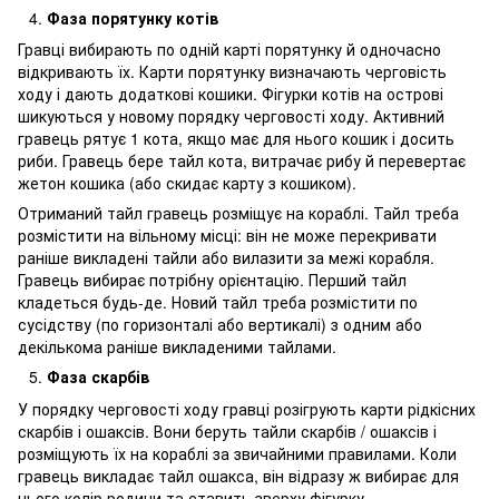
Фаза порятунку котів
Гравці вибирають по одній карті порятунку й одночасно
відкривають їх. Карти порятунку визначають черговість
ходу і дають додаткові кошики. Фігурки котів на острові
шикуються у новому порядку черговості ходу. Активний
гравець рятує 1 кота, якщо має для нього кошик і досить
риби. Гравець бере тайл кота, витрачає рибу й перевертає
жетон кошика (або скидає карту з кошиком).
Отриманий тайл гравець розміщує на кораблі. Тайл треба
розмістити на вільному місці: він не може перекривати
раніше викладені тайли або вилазити за межі корабля.
Гравець вибирає потрібну орієнтацію. Перший тайл
кладеться будь-де. Новий тайл треба розмістити по
сусідству (по горизонталі або вертикалі) з одним або
декількома раніше викладеними тайлами.
Фаза скарбів
У порядку черговості ходу гравці розігрують карти рідкісних
скарбів і ошаксів. Вони беруть тайли скарбів / ошаксів і
розміщують їх на кораблі за звичайними правилами. Коли
гравець викладає тайл ошакса, він відразу ж вибирає для
нього колір родини та ставить зверху фігурку