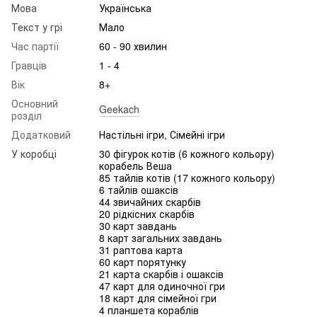
Мова
Українська
Текст у грі
Мало
Час партії
60 - 90 хвилин
Гравців
1 - 4
Вік
8+
Основний
Geekach
розділ
Додатковий
Настільні ігри, Сімейні ігри
У коробці
30 фігурок котів (6 кожного кольору)
корабель Веша
85 тайлів котів (17 кожного кольору)
6 тайлів ошаксів
44 звичайних скарбів
20 рідкісних скарбів
30 карт завдань
8 карт загальних завдань
31 раптова карта
60 карт порятунку
21 карта скарбів і ошаксів
47 карт для одиночної гри
18 карт для сімейної гри
4 планшета кораблів