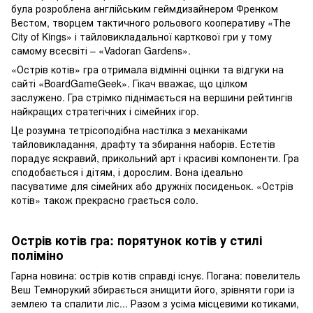
була розроблена англійським геймдизайнером Френком
Вестом, творцем тактичного рольового кооперативу «The
City of Kings» і тайловикладальної карткової гри у тому
самому всесвіті – «Vadoran Gardens».
«Острів котів» гра отримала відмінні оцінки та відгуки на
сайті «BoardGameGeek». Гікач вважає, що цілком
заслужено. Гра стрімко піднімається на вершини рейтингів
найкращих стратегічних і сімейних ігор.
Це розумна тетрісоподібна настілка з механіками
тайловикладання, драфту та збирання наборів. Естетів
порадує яскравий, прикольний арт і красиві компоненти. Гра
сподобається і дітям, і дорослим. Вона ідеально
пасуватиме для сімейних або дружніх посиденьок. «Острів
котів» також прекрасно грається соло.
Острів котів гра: порятунок котів у стилі
поліміно
Гарна новина: острів котів справді існує. Погана: повелитель
Веш Темнорукий збирається знищити його, зрівняти гори із
землею та спалити ліс... Разом з усіма місцевими котиками,