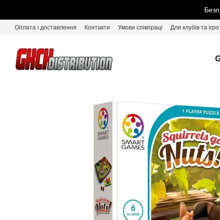
Перейти до основного контенту
Безп
Оплата і доставлення
Контакти
Умови співпраці
Для клубів та ігро
G