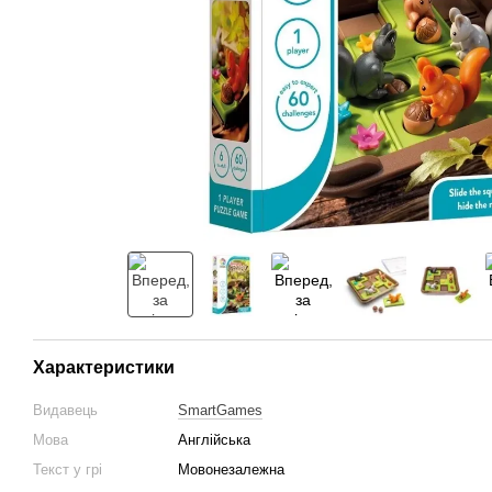
Характеристики
Видавець
SmartGames
Мова
Англійська
Текст у грі
Мовонезалежна