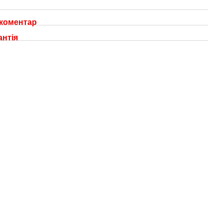
 коментар
антія