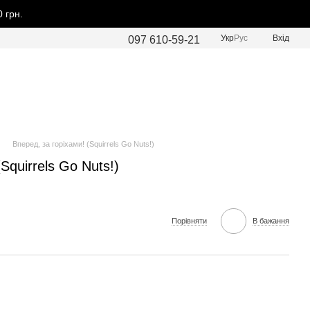
 грн.
Укр
Рус
Вхід
097 610-59-21
Вперед, за горіхами! (Squirrels Go Nuts!)
Squirrels Go Nuts!)
Порівняти
В бажання