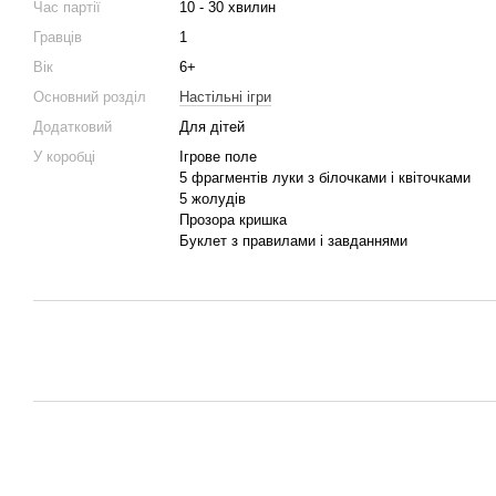
Час партії
10 - 30 хвилин
Гравців
1
Вік
6+
Основний розділ
Настільні ігри
Додатковий
Для дітей
У коробці
Ігрове поле
5 фрагментів луки з білочками і квіточками
5 жолудів
Прозора кришка
Буклет з правилами і завданнями