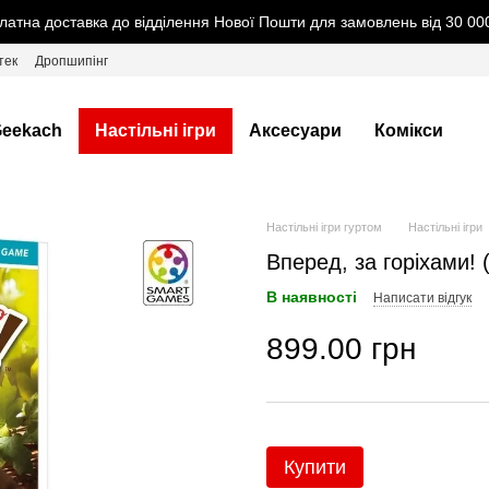
латна доставка до відділення Нової Пошти для замовлень від 30 000
тек
Дропшипінг
eekach
Настільні ігри
Аксесуари
Комікси
Настільні ігри гуртом
Настільні ігри
Вперед, за горіхами! (
В наявності
Написати відгук
899.00 грн
Купити