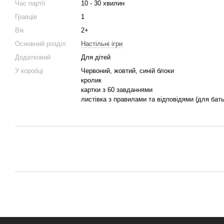
Час партії
10 - 30 хвилин
Гравців
1
Вік
2+
Основний розділ
Настільні ігри
Додатковий
Для дітей
У коробці
Червоний, жовтий, синій блоки
кролик
картки з 60 завданнями
листівка з правилами та відповідями (для бать