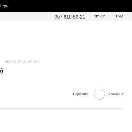
 грн.
Укр
Рус
Вхід
097 610-59-21
Кролик БУ (Bunny Boo)
o)
Порівняти
В бажання