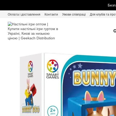
Перейти до основного контенту
Безп
Оплата і доставлення
Контакти
Умови співпраці
Для клубів та ігро
G