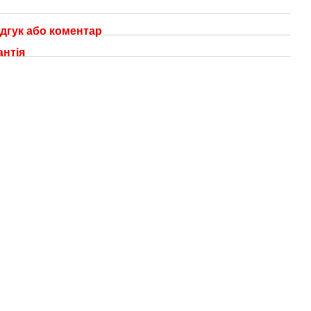
дгук або коментар
антія