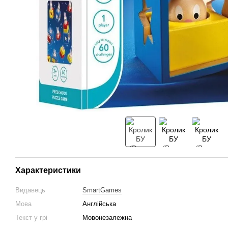
Характеристики
Видавець
SmartGames
Мова
Англійська
Текст у грі
Мовонезалежна