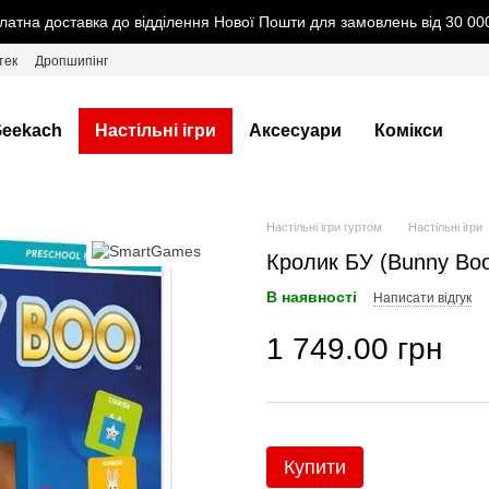
латна доставка до відділення Нової Пошти для замовлень від 30 000
тек
Дропшипінг
eekach
Настільні ігри
Аксесуари
Комікси
Настільні ігри гуртом
Настільні ігри
Кролик БУ (Bunny Bo
В наявності
Написати відгук
1 749.00 грн
Купити