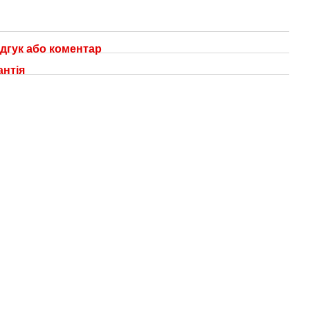
дгук або коментар
антія