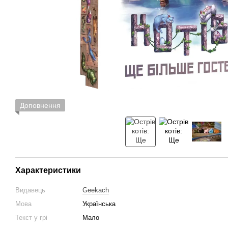
Доповнення
Характеристики
Видавець
Geekach
Мова
Українська
Текст у грі
Мало