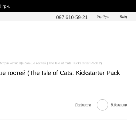
 грн.
Укр
Рус
Вхід
097 610-59-21
стрів котів: Ще більше гостей (The Isle of Cats: Kickstarter Pack 2)
е гостей (The Isle of Cats: Kickstarter Pack
Порівняти
В бажання