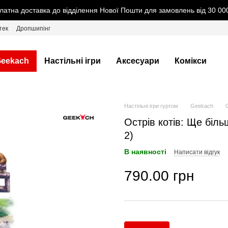
латна доставка до відділення Нової Пошти для замовлень від 30 000
тек
Дропшипінг
eekach
Настільні ігри
Аксесуари
Комікси
Настільні ігри гуртом
Geekach
О
Острів котів: Ще більш
2)
В наявності
Написати відгук
790.00 грн