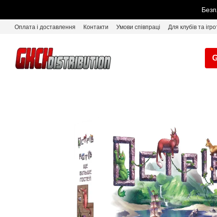
Перейти до основного контенту
Безп
Оплата і доставлення
Контакти
Умови співпраці
Для клубів та ігро
G