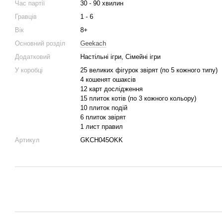
Час партії
30 - 90 хвилин
Гравців
1 - 6
Вік
8+
Основний розділ
Geekach
Додатковий
Настільні ігри, Сімейні ігри
У коробці
25 великих фігурок звірят (по 5 кожного типу)
4 кошенят ошаксів
12 карт дослідження
15 плиток котів (по 3 кожного кольору)
10 плиток подій
6 плиток звірят
1 лист правил
Артикул
GKCH045OKK