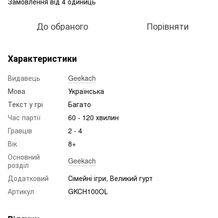
Замовлення від 4 одиниць
До обраного
Порівняти
Характеристики
Видавець
Geekach
Мова
Українська
Текст у грі
Багато
Час партії
60 - 120 хвилин
Гравців
2 - 4
Вік
8+
Основний
Geekach
розділ
Додатковий
Сімейні ігри, Великий гурт
Артикул
GKCH100OL