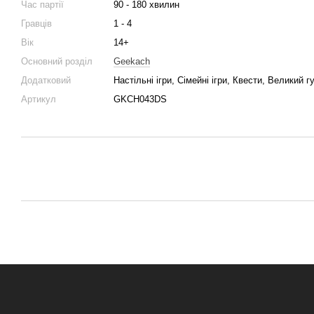
Час партії
90 - 180 хвилин
Гравців
1 - 4
Вік
14+
Основний розділ
Geekach
Додатковий
Настільні ігри, Сімейні ігри, Квести, Великий г
Артикул
GKCH043DS