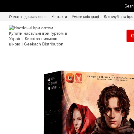
Перейти до основного контенту
Безп
Оплата і доставлення
Контакти
Умови співпраці
Для клубів та ігро
G