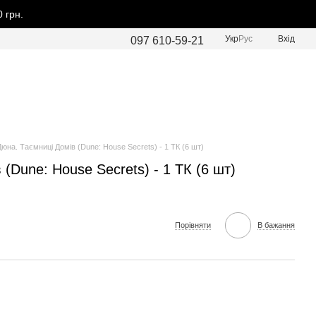
 грн.
Укр
Рус
Вхід
097 610-59-21
Дюна. Таємниці Домів (Dune: House Secrets) - 1 ТК (6 шт)
(Dune: House Secrets) - 1 ТК (6 шт)
Порівняти
В бажання