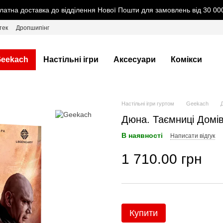
латна доставка до відділення Нової Пошти для замовлень від 30 000
тек
Дропшипінг
eekach
Настільні ігри
Аксесуари
Комікси
Настільні ігри гуртом
Geekach
Дюна. Таємниці Домів 
В наявності
Написати відгук
1 710.00 грн
Купити