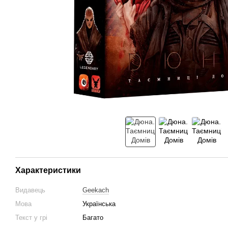
Характеристики
Видавець
Geekach
Мова
Українська
Текст у грі
Багато