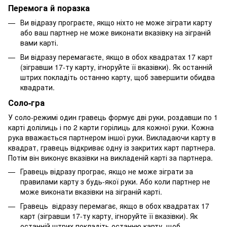
Перемога й поразка
Ви відразу програєте, якщо ніхто не може зіграти карту
або ваш партнер не може виконати вказівку на зіграній
вами карті.
Ви відразу перемагаєте, якщо в обох квадратах 17 карт
(зігравши 17-ту карту, ігноруйте її вказівки). Як останній
штрих покладіть останню карту, щоб завершити обидва
квадрати.
Соло-гра
У соло-режимі один гравець формує дві руки, роздавши по 1
карті долілиць і по 2 карти горілиць для кожної руки. Кожна
рука вважається партнером іншої руки. Викладаючи карту в
квадрат, гравець відкриває одну із закритих карт партнера.
Потім він виконує вказівки на викладеній карті за партнера.
Гравець відразу програє, якщо не може зіграти за
правилами карту з будь-якої руки. Або коли партнер не
може виконати вказівки на зіграній карті.
Гравець відразу перемагає, якщо в обох квадратах 17
карт (зігравши 17-ту карту, ігноруйте її вказівки). Як
останній штрих покладіть останню карту, щоб