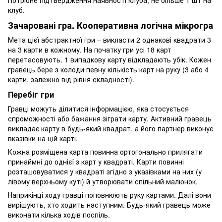
клуб.
Зачаровані гра. Кооперативна логічна мікрогра
Мета цієї абстрактної гри – викласти 2 однакові квадрати 3
на 3 карти в кожному. На початку гри усі 18 карт
перетасовують. 1 випадкову карту відкладають убік. Кожен
гравець бере з колоди певну кількість карт на руку (3 або 4
карти, залежно від рівня складності).
Перебіг гри
Гравці можуть ділитися інформацією, яка стосується
спроможності або бажання зіграти карту. Активний гравець
викладає карту в будь-який квадрат, а його партнер виконує
вказівки на цій карті.
Кожна розміщена карта повинна ортогонально прилягати
принаймні до однієї з карт у квадраті. Карти повинні
розташовуватися у квадраті згідно з указівками на них (у
лівому верхньому куті) й утворювати спільний малюнок.
Наприкінці ходу гравці поповнюють руку картами. Далі вони
вирішують, хто ходить наступним. Будь-який гравець може
виконати кілька ходів поспіль.