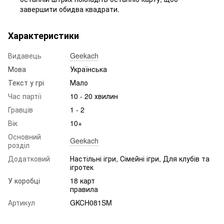
завершити обидва квадрати.
Характеристики
Видавець
Geekach
Мова
Українська
Текст у грі
Мало
Час партії
10 - 20 хвилин
Гравців
1 - 2
Вік
10+
Основний
Geekach
розділ
Додатковий
Настільні ігри, Сімейні ігри, Для клубів та
ігротек
У коробці
18 карт
правила
Артикул
GKCH081SM