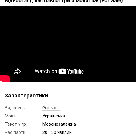
Відеоогляд настільної гри З молотка! (For Sale)
Характеристики
Видавець
Geekach
Мова
Українська
Текст у грі
Мовонезалежна
Час партії
20 - 30 хвилин