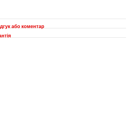
дгук або коментар
антія