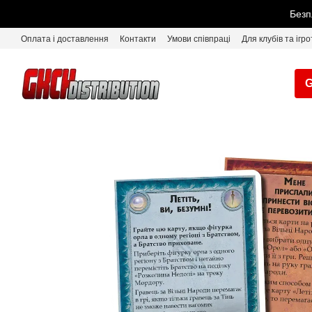
Перейти до основного контенту
Безп
Оплата і доставлення
Контакти
Умови співпраці
Для клубів та ігро
G