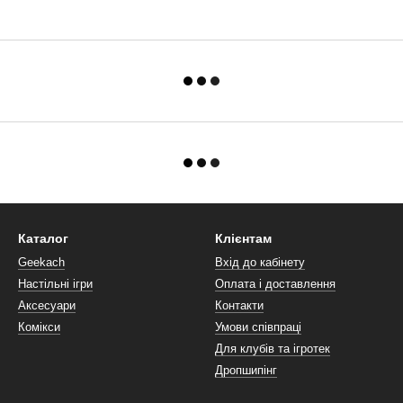
Каталог
Клієнтам
Geekach
Вхід до кабінету
Настільні ігри
Оплата і доставлення
Аксесуари
Контакти
Комікси
Умови співпраці
Для клубів та ігротек
Дропшипінг