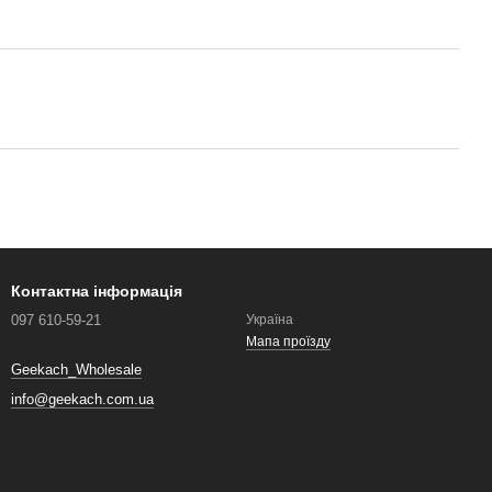
Контактна інформація
097 610-59-21
Україна
Мапа проїзду
Geekach_Wholesale
info@geekach.com.ua