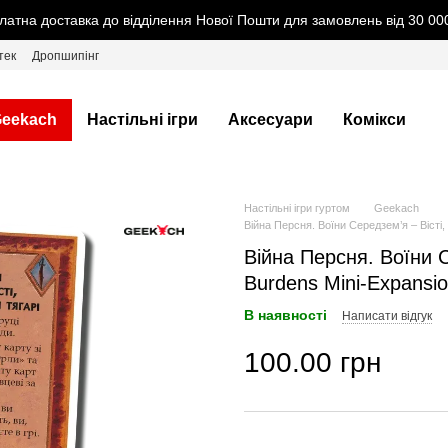
латна доставка до відділення Нової Пошти для замовлень від 30 000
тек
Дропшипінг
eekach
Настільні ігри
Аксесуари
Комікси
Настільні ігри гуртом
Geekach
Війна Персня. Воїни Середзем’я – Вісті, 
Війна Персня. Воїни Се
Burdens Mini-Expansio
В наявності
Написати відгук
100.00 грн