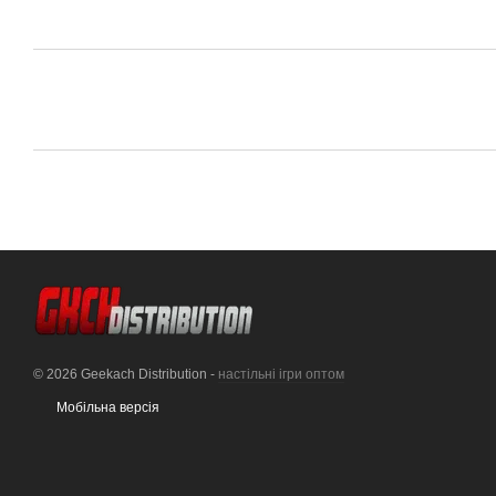
© 2026 Geekach Distribution -
настільні ігри оптом
Мобільна версія