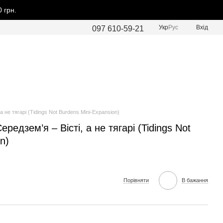
 грн.
Укр
Рус
Вхід
097 610-59-21
а не тягарі (Tidings Not Burdens Mini-Expansion)
редзем’я – Вісті, а не тягарі (Tidings Not
n)
Порівняти
В бажання