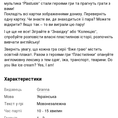
мультика “Plastusie” стали героями гри та прагнуть грати з
вами!
Покладіть всі картки зображеннями донизу. Переверніть
одну картку. Чи знаєте ви, де знаходиться її пара? Можете
відкрити? Якщо так – то ви виграли цю пару!
І це ще не все! Зіграйте в “Знахідку” або “Колекцію”,
спробуйте розповісти власні пластилінові історії, розпочніть
вивчати англійську!
Зверніть увагу, що кожна гра серії “Вже граю” містить
освітній плакат. Разом з героями гри “Пластилінки” опануйте
англомовну лексику з тем одяг, їжа, транспорт, тварини. Do
you like ice cream? Yes, I am!
Характеристики
Видавець
Granna
Мова
Українська
Текст у грі
Мовонезалежна
Час партії
10 - 15 хвилин
Гравців
1 - 2