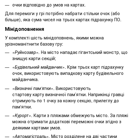
очки відповідно до умов на картах.
Для перемоги у грі потрібно набрати стільки очок (або
більше), яка сума чисел на трьох картах підрахунку ПО.
Мінідоповнення
У комплекті шість мінідоповнень, якими можна
урізноманітнити базову гру:
«Руйнозавр».
На місто нападає гігантський монстр, що
знищує карти секцій;
«Будівельний майданчик»
. Крім трьох карт підрахунку
очок, використовують випадкову карту будівельного
майданчика.
«Визначні пам’ятки»
. Використовують
стартову карту визначної пам’ятки. Наприкінці гравці
отримують по 1 очку за кожну секцію, прилеглу до
пам'ятки.
«Курорт»
. Карти з пляжами обмежують місто. За пляжі
можна отримати додаткові переможні очки згідно з
деякими картами умов.
«Автомагістраль».
Місто розділене на дві частини