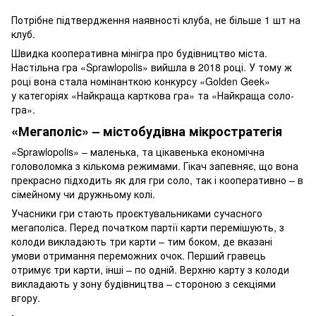
Потрібне підтвердження наявності клуба, не більше 1 шт на
клуб.
Швидка кооперативна мінігра про будівництво міста.
Настільна гра «Sprawlopolis» вийшла в 2018 році. У тому ж
році вона стала номінанткою конкурсу «Golden Geek»
у категоріях «Найкраща карткова гра» та «Найкраща соло-
гра».
«Мегаполіс» – містобудівна мікростратегія
«Sprawlopolis» – маленька, та цікавенька економічна
головоломка з кількома режимами. Гікач запевняє, що вона
прекрасно підходить як для гри соло, так і кооперативно – в
сімейному чи дружньому колі.
Учасники гри стають проєктувальниками сучасного
мегаполіса. Перед початком партії карти перемішують, з
колоди викладають три карти – тим боком, де вказані
умови отримання переможних очок. Перший гравець
отримує три карти, інші – по одній. Верхню карту з колоди
викладають у зону будівництва – стороною з секціями
вгору.