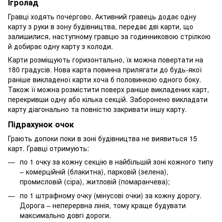
Ігролад
Гравці ходять почергово. Активний гравець додає одну
карту з руки в зону будівництва, передає дві карти, що
залишилися, наступному гравцю за годинниковою стрілкою
й добирає одну карту з колоди.
Карти розміщують горизонтально, їх можна повертати на
180 градусів. Нова карта повинна прилягати до будь-якої
раніше викладеної карти хоча б половинкою одного боку.
Також її можна розмістити поверх раніше викладених карт,
перекривши одну або кілька секцій. Заборонено викладати
карту діагонально та повністю закривати іншу карту.
Підрахунок очок
Грають допоки поки в зоні будівництва не виявиться 15
карт. Гравці отримують:
по 1 очку за кожну секцію в найбільшій зоні кожного типу
– комерційній (блакитна), парковій (зелена),
промисловій (сіра), житловій (помаранчева);
по 1 штрафному очку (мінусові очки) за кожну дорогу.
Дорога – неперервна лінія, тому краще будувати
максимально довгі дороги.