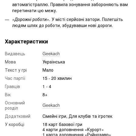
автомагістраллю. Правила зонування забороняють вам
перетинати цю межу.
«Дорожні роботи».
У місті серйозні затори. Полегшіть
людям шлях до роботи, збудувавши нові дороги.
Характеристики
Видавець
Geekach
Мова
Українська
Текст у грі
Мало
Час партії
15 - 20 хвилин
Гравців
1 - 4
Вік
8+
Основний
Geekach
розділ
Додатковий
Сімейні ігри, Для клубів та ігротек
У коробці
18 карт базової гри
4 карти доповнення «Курорт»
1 карта доповнення «Руйнозавр»