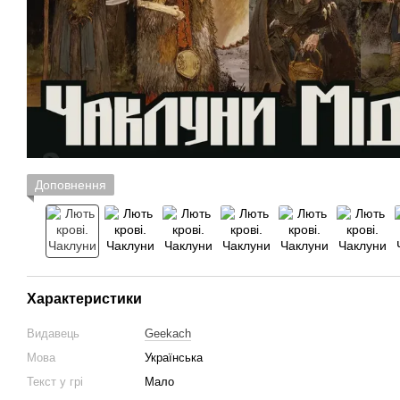
Доповнення
Характеристики
Видавець
Geekach
Мова
Українська
Текст у грі
Мало