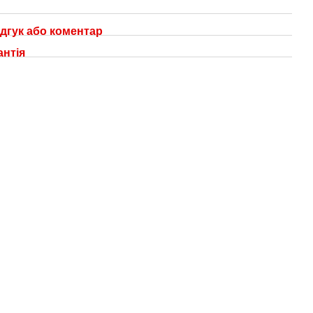
дгук або коментар
антія