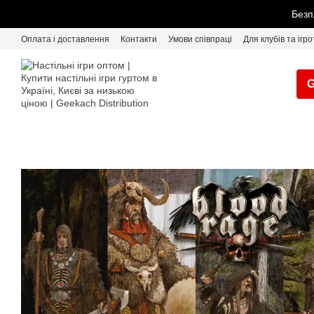
Перейти до основного контенту
Безп
Оплата і доставлення
Контакти
Умови співпраці
Для клубів та ігро
G