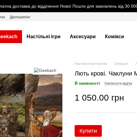
латна доставка до відділення Нової Пошти для замовлень від 30 000
тек
Дропшипінг
eekach
Настільні ігри
Аксесуари
Комікси
Настільні ігри гуртом
Geekach
Лють крові. Чаклуни 
В наявності
Написати відгук
1 050.00 грн
Купити