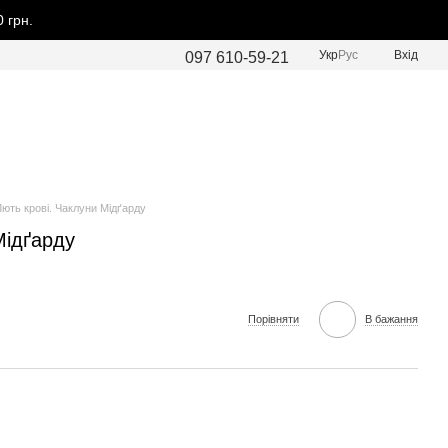
 грн.
Укр
Рус
Вхід
097 610-59-21
Лють крові. Чаклуни Мідґарду
Мідґарду
Порівняти
В бажання