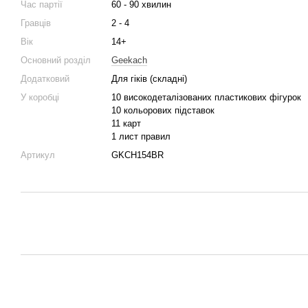
Час партії
60 - 90 хвилин
Гравців
2 - 4
Вік
14+
Основний розділ
Geekach
Додатковий
Для гіків (складні)
У коробці
10 високодеталізованих пластикових фігурок
10 кольорових підставок
11 карт
1 лист правил
Артикул
GKCH154BR