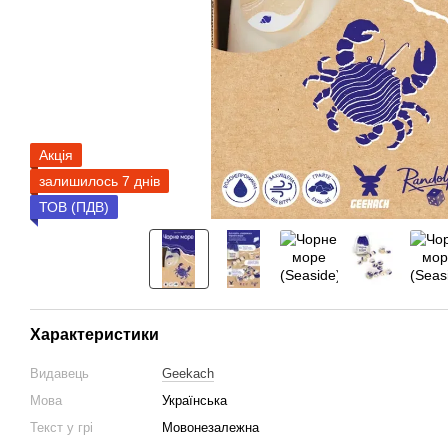
Акція
залишилось 7 днів
ТОВ (ПДВ)
Характеристики
Видавець
Geekach
Мова
Українська
Текст у грі
Мовонезалежна