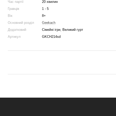
Час партії
20 хвилин
Гравців
1 - 5
Вік
8+
Основний розділ
Geekach
Додатковий
Сімейні ігри, Великий гурт
Артикул
GKCH214sd