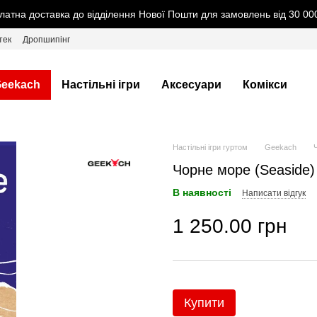
латна доставка до відділення Нової Пошти для замовлень від 30 000
тек
Дропшипінг
eekach
Настільні ігри
Аксесуари
Комікси
Настільні ігри гуртом
Geekach
Чорне море (Seaside) 
В наявності
Написати відгук
1 250.00 грн
Купити