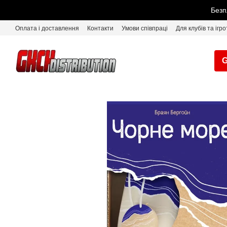
Перейти до основного контенту
Безп
Оплата і доставлення
Контакти
Умови співпраці
Для клубів та ігро
G