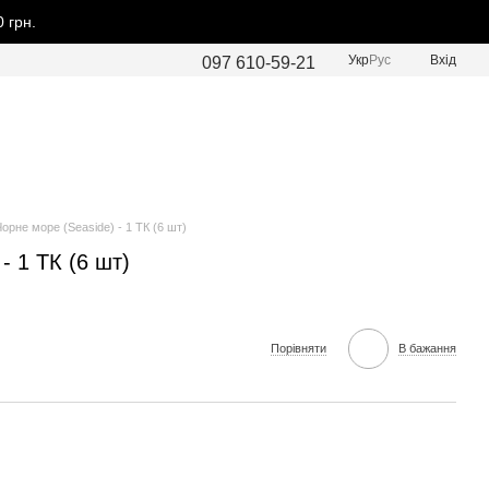
 грн.
Укр
Рус
Вхід
097 610-59-21
Чорне море (Seaside) - 1 ТК (6 шт)
- 1 ТК (6 шт)
Порівняти
В бажання