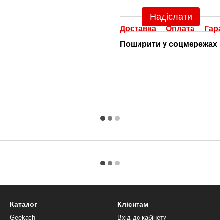
Надіслати
Доставка
Оплата
Гар
Поширити у соцмережах
Каталог
Клієнтам
Geekach
Вхід до кабінету