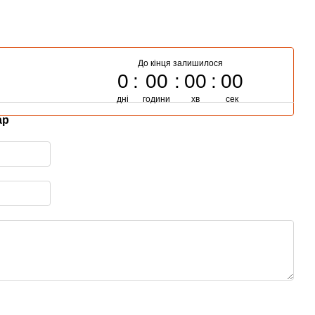
До кінця залишилося
0
00
00
00
дні
години
хв
сек
ар