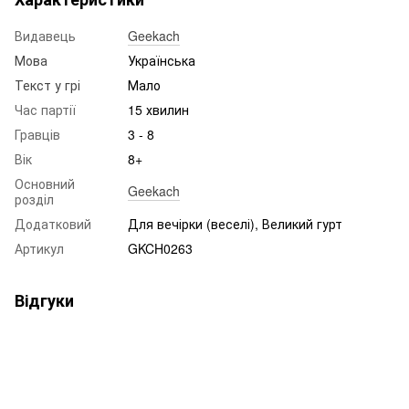
Видавець
Geekach
Мова
Українська
Текст у грі
Мало
Час партії
15 хвилин
Гравців
3 - 8
Вік
8+
Основний
Geekach
розділ
Додатковий
Для вечірки (веселі), Великий гурт
Артикул
GKCH0263
Відгуки