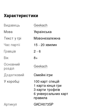
Характеристики
Видавець
Geekach
Мова
Українська
Текст у грі
Мовонезалежна
Час партії
15 - 20 хвилин
Гравців
2 - 6
Вік
8+
Основний
Geekach
розділ
Додатковий
Сімейні ігри
У коробці
100 карт спецій
1 карта кінця гри
3 карти трофеїв
6 універсальних карт
правила
Артикул
GKCH073SP