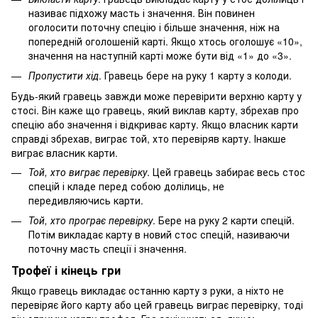
називає підхожу масть і значення. Він повинен
оголосити поточну спецію і більше значення, ніж на
попередній оголошеній карті. Якщо хтось оголошує «10»,
значення на наступній карті може бути від «1» до «3».
Пропустити хід
. Гравець бере на руку 1 карту з колоди.
Будь-який гравець завжди може перевірити верхню карту у
стосі. Він каже що гравець, який виклав карту, збрехав про
спецію або значення і відкриває карту. Якщо власник карти
справді збрехав, виграє той, хто перевіряв карту. Інакше
виграє власник карти.
Той, хто виграє перевірку
. Цей гравець забирає весь стос
спецій і кладе перед собою долілиць, не
передивляючись карти.
Той, хто програє перевірку
. Бере на руку 2 карти спецій.
Потім викладає карту в новий стос спецій, називаючи
поточну масть спеції і значення.
Трофеї і кінець гри
Якщо гравець викладає останню карту з руки, а ніхто не
перевіряє його карту або цей гравець виграє перевірку, тоді