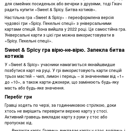
для сімейних посиденьок або вечірки з друзями, тоді Гікач
радить купити «Sweet & Spicy. Битва котиків».
Настільна гра «Sweet & Spicy» - переоформлена версія
чудової гри «Spicy. Пекельні спеції» з універсальними
картами спецій. Вона вийшла у 2022 році. Це самостійна гра.
Універсальні карти з цієї гри можна використовувати в
«Spicy. Пекельні спеції».
Sweet & Spicy гра вірю-не-вірю. Запекла битва
котиків
У «Sweet & Spicy» учасники намагаються якнайшвидше
позбутися карт на руці. У грі використовують карти спецій
трьох мастей – чилі, лимон і перець – зі значеннями від «1»
до «10», а також карти-джокери, що замінюють будь-яку
масть або будь-яке значення.
Перебіг гри
Гравці ходять по черзі, за годинниковою стрілкою, доки
хтось не вирішить перевірити верхню карту у стосі.
Активний гравець викладає карту з руки у стос або
пропускає хід.
Викласти карту
. Гравець викладає карту у стос долілиць і