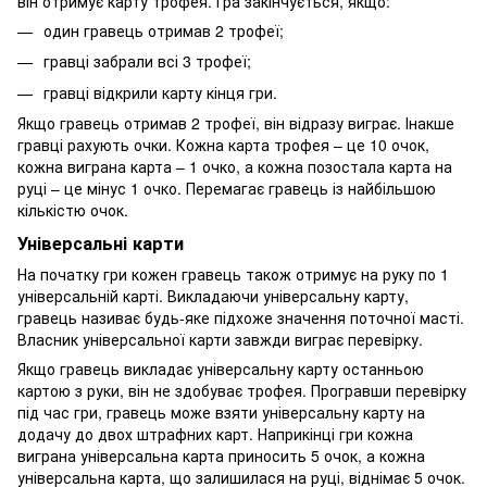
він отримує карту трофея. Гра закінчується, якщо:
один гравець отримав 2 трофеї;
гравці забрали всі 3 трофеї;
гравці відкрили карту кінця гри.
Якщо гравець отримав 2 трофеї, він відразу виграє. Інакше
гравці рахують очки. Кожна карта трофея – це 10 очок,
кожна виграна карта – 1 очко, а кожна позостала карта на
руці – це мінус 1 очко. Перемагає гравець із найбільшою
кількістю очок.
Універсальні карти
На початку гри кожен гравець також отримує на руку по 1
універсальній карті. Викладаючи універсальну карту,
гравець називає будь-яке підхоже значення поточної масті.
Власник універсальної карти завжди виграє перевірку.
Якщо гравець викладає універсальну карту останньою
картою з руки, він не здобуває трофея. Програвши перевірку
під час гри, гравець може взяти універсальну карту на
додачу до двох штрафних карт. Наприкінці гри кожна
виграна універсальна карта приносить 5 очок, а кожна
універсальна карта, що залишилася на руці, віднімає 5 очок.