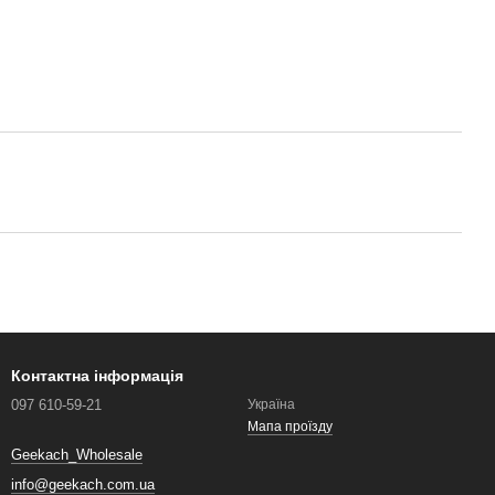
Контактна інформація
097 610-59-21
Україна
Мапа проїзду
Geekach_Wholesale
info@geekach.com.ua