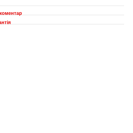
 коментар
антія