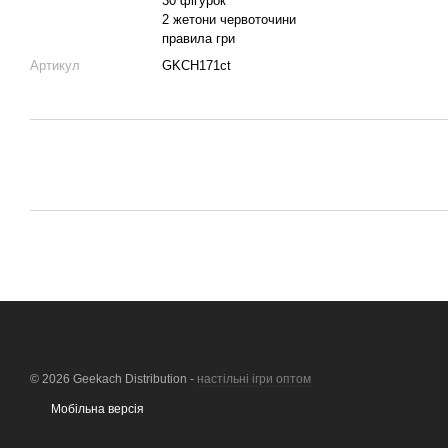
30 фігурок
2 жетони червоточини
правила гри
Артикул
GKCH171ct
© 2026 Geekach Distribution -
настільні ігри оптом
Мобільна версія