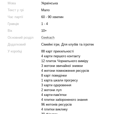
Мова
Українська
Текст у грі
Мало
Час партії
60 - 90 хвилин
Гравців
1 - 4
Вік
10+
Основний розділ
Geekach
Додатковий
Сімейні ігри, Для клубів та ігротек
У коробці
88 карт прихильності
4 карти першого контакту
12 плиток Чорнильного виміру
3 жетони звичайної знижки
4 жетони помноження ресурсів
8 карт поведінки
1 карта шкали прогресу
3 карти одкровення
2 жетони луп
4 карти-пам'ятки
4 плитки забороненого знання
96 жетонів ресурсів
4 плитки виклику