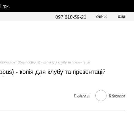
 грн.
Укр
Рус
Вхід
097 610-59-21
Космоспрут (Cosmoctopus) - копія для клубу та презентацій
pus) - копія для клубу та презентацій
Порівняти
В бажання