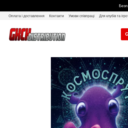
Перейти до основного контенту
Безп
Оплата і доставлення
Контакти
Умови співпраці
Для клубів та ігро
G