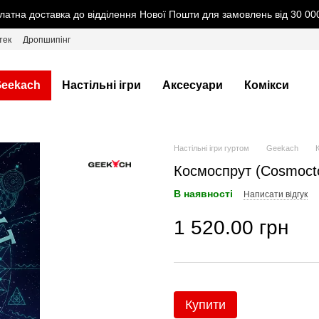
латна доставка до відділення Нової Пошти для замовлень від 30 000
тек
Дропшипінг
eekach
Настільні ігри
Аксесуари
Комікси
Настільні ігри гуртом
Geekach
Космоспрут (Cosmocto
В наявності
Написати відгук
1 520.00 грн
Купити