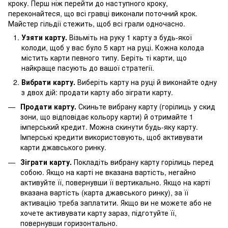
кроку. Перш ніж перейти до наступного кроку,
переконайтеся, що всі гравці виконали поточний крок.
Майстер гільдії стежить, щоб всі грали одночасно.
Узяти карту.
Візьміть на руку 1 карту з будь-якої
колоди, щоб у вас було 5 карт на руці. Кожна колода
містить карти певного типу. Беріть ті карти, що
найкраще пасують до вашої стратегії.
Вибрати карту.
Виберіть карту на руці й виконайте одну
з двох дій: продати карту або зіграти карту.
Продати карту.
Скиньте вибрану карту (горілиць у скид
зони, що відповідає кольору карти) й отримайте 1
імперський кредит. Можна скинути будь-яку карту.
Імперські кредити використовують, щоб активувати
карти джавського ринку.
Зіграти карту.
Покладіть вибрану карту горілиць перед
собою. Якщо на карті не вказана вартість, негайно
активуйте її, повернувши її вертикально. Якщо на карті
вказана вартість (карта джавського ринку), за її
активацію треба заплатити. Якщо ви не можете або не
хочете активувати карту зараз, підготуйте її,
повернувши горизонтально.