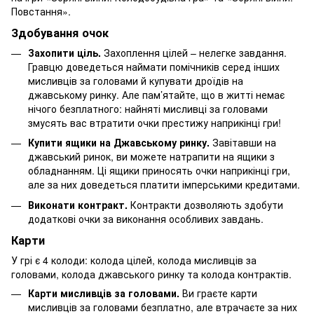
Повстання».
Здобування очок
Захопити ціль.
Захоплення цілей – нелегке завдання.
Гравцю доведеться наймати помічників серед інших
мисливців за головами й купувати дроїдів на
джавському ринку. Але пам’ятайте, що в житті немає
нічого безплатного: найняті мисливці за головами
змусять вас втратити очки престижу наприкінці гри!
Купити ящики на Джавському ринку.
Завітавши на
джавський ринок, ви можете натрапити на ящики з
обладнанням. Ці ящики приносять очки наприкінці гри,
але за них доведеться платити імперськими кредитами.
Виконати контракт.
Контракти дозволяють здобути
додаткові очки за виконання особливих завдань.
Карти
У грі є 4 колоди: колода цілей, колода мисливців за
головами, колода джавського ринку та колода контрактів.
Карти мисливців за головами.
Ви граєте карти
мисливців за головами безплатно, але втрачаєте за них