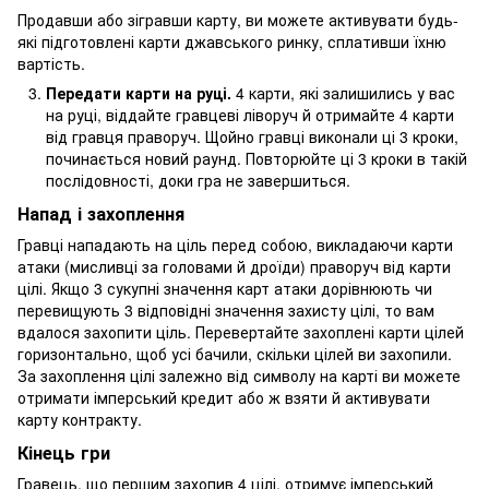
Продавши або зігравши карту, ви можете активувати будь-
які підготовлені карти джавського ринку, сплативши їхню
вартість.
Передати карти на руці.
4 карти, які залишились у вас
на руці, віддайте гравцеві ліворуч й отримайте 4 карти
від гравця праворуч. Щойно гравці виконали ці 3 кроки,
починається новий раунд. Повторюйте ці 3 кроки в такій
послідовності, доки гра не завершиться.
Напад і захоплення
Гравці нападають на ціль перед собою, викладаючи карти
атаки (мисливці за головами й дроїди) праворуч від карти
цілі. Якщо 3 сукупні значення карт атаки дорівнюють чи
перевищують 3 відповідні значення захисту цілі, то вам
вдалося захопити ціль. Перевертайте захоплені карти цілей
горизонтально, щоб усі бачили, скільки цілей ви захопили.
За захоплення цілі залежно від символу на карті ви можете
отримати імперський кредит або ж взяти й активувати
карту контракту.
Кінець гри
Гравець, що першим захопив 4 цілі, отримує імперський