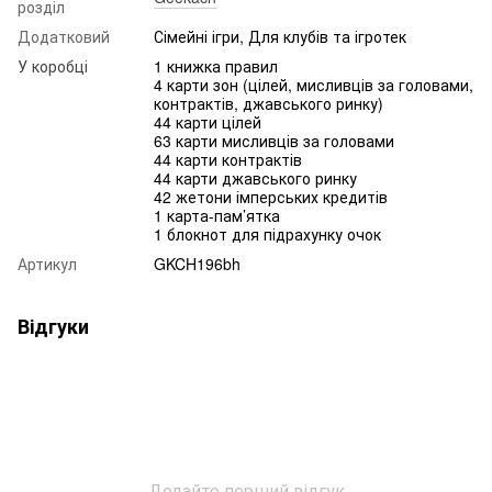
розділ
Додатковий
Сімейні ігри, Для клубів та ігротек
У коробці
1 книжка правил
4 карти зон (цілей, мисливців за головами,
контрактів, джавського ринку)
44 карти цілей
63 карти мисливців за головами
44 карти контрактів
44 карти джавського ринку
42 жетони імперських кредитів
1 карта-пам’ятка
1 блокнот для підрахунку очок
Артикул
GKCH196bh
Відгуки
Додайте перший відгук