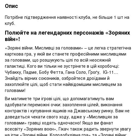
Опис
Потрібне підтвердження наявності клуба, не більше 1 шт на
клуб.
Полюйте на легендарних персонажів «Зоряних
війн»!
«Зоряні війни. Мисливці за головами» – це легка стратегічна
карткова гра, у якій ви станете професійними мисливцями
за головами, що розшукують цілі по всій неосяжній
галактиці. Кого ви тільки не зустрінете в цій коробочці:
Чубакку, Падме, Бобу Фетта, Гана Соло, Ґроґу, IG-11…
Знайдіть вірних союзників, озбройтеся дроїдами й
захоплюйте цілі, щоб стати найвідомішим мисливцем за
головами!
Ви матимете три ігрові цілі, що допомагатимуть вам
здобувати переможні очки: захоплення цілей, виконання
контрактів і купування ящиків на Джавському ринку. Вам не
доведеться чекати свого ходу, адже у «Мисливцях за
головами» гравці ходять одночасно! Якщо ви фанат
всесвіту «Зоряних воєн», Гікач також радить звернути увагу
на ігри «Зоряні війни. Колодобудівна гра» та «Зоряні війни: