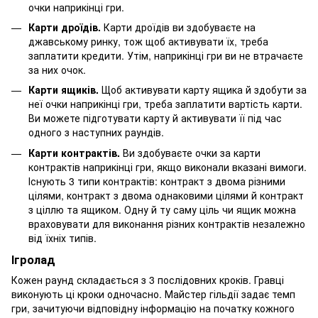
очки наприкінці гри.
Карти дроїдів.
Карти дроїдів ви здобуваєте на
джавському ринку, тож щоб активувати їх, треба
заплатити кредити. Утім, наприкінці гри ви не втрачаєте
за них очок.
Карти ящиків.
Щоб активувати карту ящика й здобути за
неї очки наприкінці гри, треба заплатити вартість карти.
Ви можете підготувати карту й активувати її під час
одного з наступних раундів.
Карти контрактів.
Ви здобуваєте очки за карти
контрактів наприкінці гри, якщо виконали вказані вимоги.
Існують 3 типи контрактів: контракт з двома різними
цілями, контракт з двома однаковими цілями й контракт
з ціллю та ящиком. Одну й ту саму ціль чи ящик можна
враховувати для виконання різних контрактів незалежно
від їхніх типів.
Ігролад
Кожен раунд складається з 3 послідовних кроків. Гравці
виконують ці кроки одночасно. Майстер гільдії задає темп
гри, зачитуючи відповідну інформацію на початку кожного