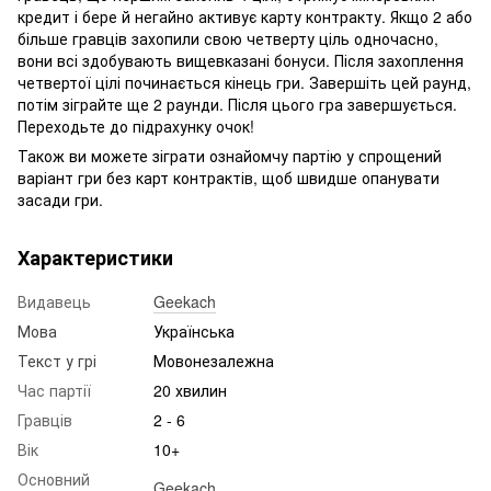
кредит і бере й негайно активує карту контракту. Якщо 2 або
більше гравців захопили свою четверту ціль одночасно,
вони всі здобувають вищевказані бонуси. Після захоплення
четвертої цілі починається кінець гри. Завершіть цей раунд,
потім зіграйте ще 2 раунди. Після цього гра завершується.
Переходьте до підрахунку очок!
Також ви можете зіграти ознайомчу партію у спрощений
варіант гри без карт контрактів, щоб швидше опанувати
засади гри.
Характеристики
Видавець
Geekach
Мова
Українська
Текст у грі
Мовонезалежна
Час партії
20 хвилин
Гравців
2 - 6
Вік
10+
Основний
Geekach