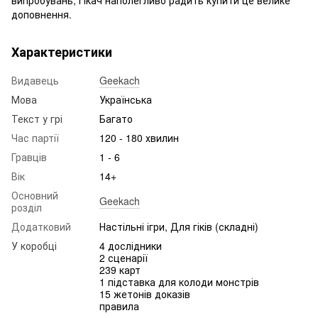
доповнення.
Характеристики
Видавець
Geekach
Мова
Українська
Текст у грі
Багато
Час партії
120 - 180 хвилин
Гравців
1 - 6
Вік
14+
Основний
Geekach
розділ
Додатковий
Настільні ігри, Для гіків (складні)
У коробці
4 дослідники
2 сценарії
239 карт
1 підставка для колоди монстрів
15 жетонів доказів
правила