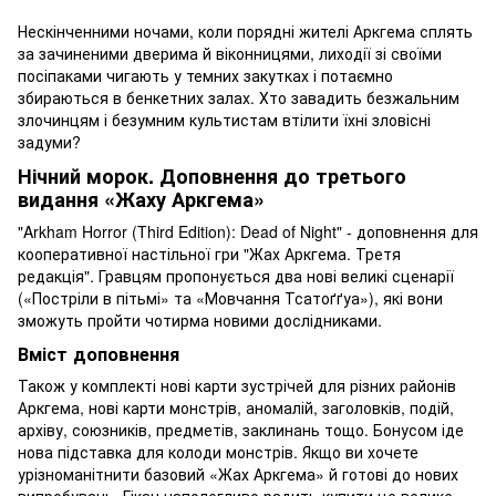
Нескінченними ночами, коли порядні жителі Аркгема сплять
за зачиненими дверима й віконницями, лиходії зі своїми
посіпаками чигають у темних закутках і потаємно
збираються в бенкетних залах. Хто завадить безжальним
злочинцям і безумним культистам втілити їхні зловісні
задуми?
Нічний морок. Доповнення до третього
видання «Жаху Аркгема»
"Arkham Horror (Third Edition): Dead of Night" - доповнення для
кооперативної настільної гри "Жах Аркгема. Третя
редакція". Гравцям пропонується два нові великі сценарії
(«Постріли в пітьмі» та «Мовчання Тсатоґґуа»), які вони
зможуть пройти чотирма новими дослідниками.
Вміст доповнення
Також у комплекті нові карти зустрічей для різних районів
Аркгема, нові карти монстрів, аномалій, заголовків, подій,
архіву, союзників, предметів, заклинань тощо. Бонусом іде
нова підставка для колоди монстрів. Якщо ви хочете
урізноманітнити базовий «Жах Аркгема» й готові до нових
випробувань, Гікач наполегливо радить купити це велике