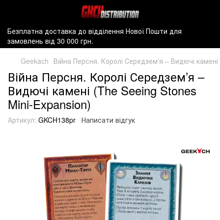
Безплатна доставка до відділення Нової Пошти для
замовлень від 30 000 грн.
Geekach
Війна Персня. Королі Середзем’я – Видючі камені 
Війна Персня. Королі Середзем’я –
Видючі камені (The Seeing Stones
Mini-Expansion)
Артикул:
GKCH138pr
Написати відгук