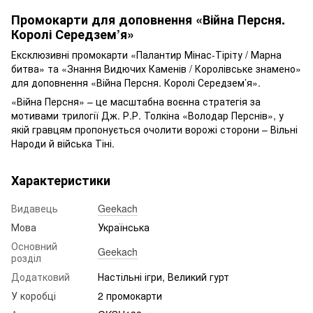
Промокарти для доповнення «Війна Персня.
Королі Середзем’я»
Ексклюзивні промокарти «Палантир Мінас-Тіріту / Марна
битва» та «Знання Видючих Каменів / Королівське знамено»
для доповнення «Війна Персня. Королі Середзем’я».
«Війна Персня» – це масштабна воєнна стратегія за
мотивами трилогії Дж. Р.Р. Толкіна «Володар Перснів», у
якій гравцям пропонується очолити ворожі сторони – Вільні
Народи й війська Тіні.
Характеристики
Видавець
Geekach
Мова
Українська
Основний
Geekach
розділ
Додатковий
Настільні ігри, Великий гурт
У коробці
2 промокарти