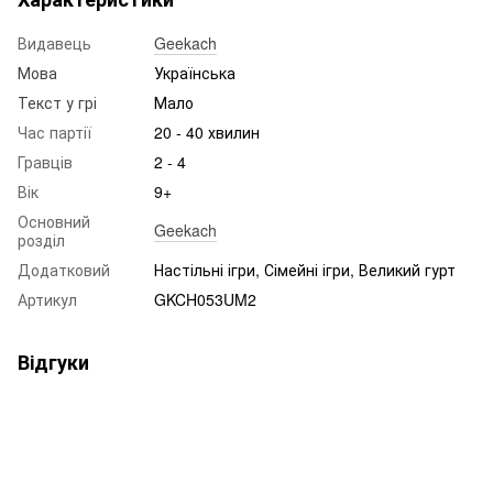
Видавець
Geekach
Мова
Українська
Текст у грі
Мало
Час партії
20 - 40 хвилин
Гравців
2 - 4
Вік
9+
Основний
Geekach
розділ
Додатковий
Настільні ігри, Сімейні ігри, Великий гурт
Артикул
GKCH053UM2
Відгуки