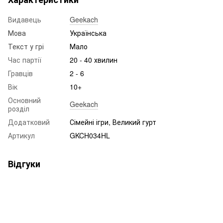
Видавець
Geekach
Мова
Українська
Текст у грі
Мало
Час партії
20 - 40 хвилин
Гравців
2 - 6
Вік
10+
Основний
Geekach
розділ
Додатковий
Сімейні ігри, Великий гурт
Артикул
GKCH034HL
Відгуки