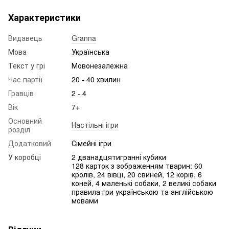
Характеристики
Видавець
Granna
Мова
Українська
Текст у грі
Мовонезалежна
Час партії
20 - 40 хвилин
Гравців
2 - 4
Вік
7+
Основний
Настільні ігри
розділ
Додатковий
Сімейні ігри
У коробці
2 дванадцятигранні кубики
128 карток з зображенням тварин: 60
кролів, 24 вівці, 20 свиней, 12 корів, 6
коней, 4 маленькі собаки, 2 великі собаки
правила гри українською та англійською
мовами