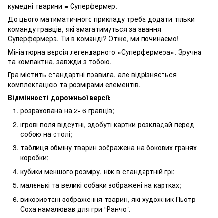
кумедні тварини = Суперфермер.
До цього матиматичного прикладу треба додати тільки
команду гравців, які змагатимуться за звання
Суперфермера. Ти в команді? Отже, ми починаємо!
Мініатюрна версія легендарного «Суперфермера». Зручна
та компактна, завжди з тобою.
Гра містить стандартні правила, але відрізняється
комплектацією та розмірами елементів.
Відмінності дорожньої версії:
розрахована на 2- 6 гравців;
ігрові поля відсутні, здобуті картки розкладай перед
собою на столі;
таблиця обміну тварин зображена на бокових гранях
коробки;
кубики меншого розміру, ніж в стандартній грі;
маленькі та великі собаки зображені на картках;
використані зображення тварин, які художник Пьотр
Соха намалював для гри “Ранчо”.