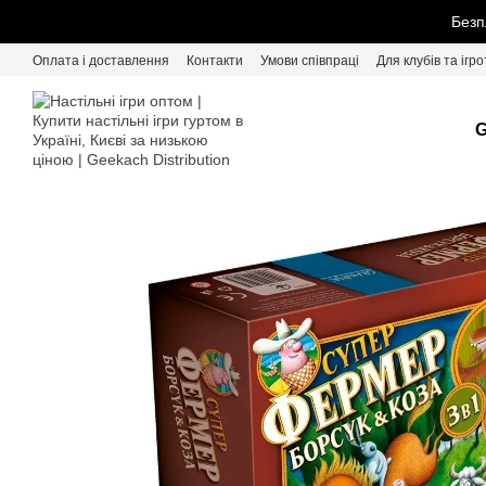
Перейти до основного контенту
Безп
Оплата і доставлення
Контакти
Умови співпраці
Для клубів та ігро
G