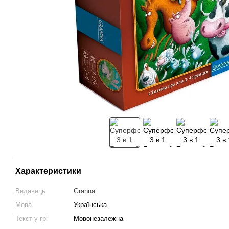
Характеристики
Видавець
Granna
Мова
Українська
Текст у грі
Мовонезалежна