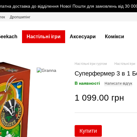
латна доставка до відділення Нової Пошти для замовлень від 30 000
тек
Дропшипінг
eekach
Настільні ігри
Аксесуари
Комікси
Настільні ігри гуртом
Настільні ігри
Суперфермер 3 в 1 Б
В наявності
Написати відгук
1 099.00 грн
Купити