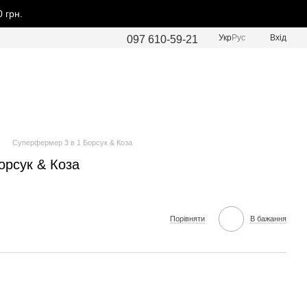
 грн.
Укр
Рус
Вхід
097 610-59-21
Суперфермер 3 в 1 Борсук & Коза
орсук & Коза
Порівняти
В бажання