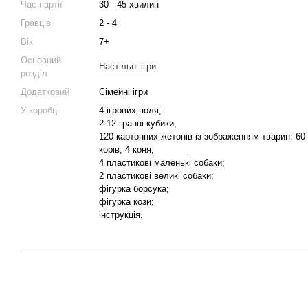
Час партії
30 - 45 хвилин
Гравців
2 - 4
Вік
7+
Основний
Настільні ігри
розділ
Додатковий
Сімейні ігри
У коробці
4 ігрових поля;
2 12-гранні кубики;
120 картонних жетонів із зображенням тварин: 60 к
корів, 4 коня;
4 пластикові маленькі собаки;
2 пластикові великі собаки;
фігурка борсука;
фігурка кози;
інструкція.