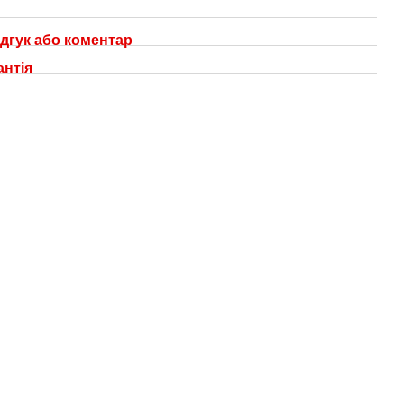
дгук або коментар
антія