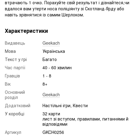
втрачають 1 очко. Порахуйте свій результат і дізнайтеся,чи
вдалося вам утерти носа поліціянту зі Скотланд-Ярду або
навіть зрівнятися із самим Шерлоком.
Характеристики
Видавець
Geekach
Мова
Українська
Текст у грі
Багато
Час партії
40 - 60 хвилин
Гравців
1 - 8
Вік
8+
Основний
Geekach
розділ
Додатковий
Настільні ігри, Квести
У коробці
32 карти
лист зі вступом, правилами, питаннями й
відповідями
Артикул
GKCH0256