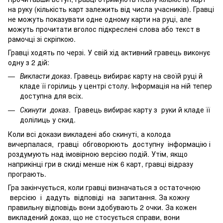
на руку (кількість карт залежить від числа учасників). Гравці
не можуть показувати одне одному карти на руці, але
можуть прочитати вголос підкреслені слова або текст в
рамочці зі скріпкою.
Гравці ходять по черзі. У свій хід активний гравець виконує
одну з 2 дій:
Викласти доказ
. Гравець вибирає карту на своїй руці й
кладе її горілиць у центрі столу. Інформація на ній тепер
доступна для всіх.
Скинути доказ
. Гравець вибирає карту з руки й кладе її
долілиць у скид.
Коли всі докази викладені або скинуті, а колода
вичерпалася, гравці обговорюють доступну інформацію і
роздумують над імовірною версією подій. Утім, якщо
наприкінці гри в скиді менше ніж 6 карт, гравці відразу
програють.
Гра закінчується, коли гравці визначаться з остаточною
версією і дадуть відповіді на запитання. За кожну
правильну відповідь вони здобувають 2 очки. За кожен
викладений доказ, що не стосується справи, вони