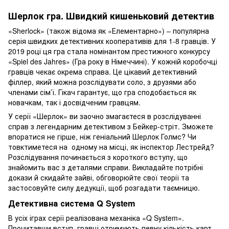
Шерлок гра. Швидкий кишеньковий детектив
«Sherlock» (також відома як «Елементарно») – популярна
серія швидких детективних кооперативів для 1-8 гравців. У
2019 році ця гра стала номінантом престижного конкурсу
«Spiel des Jahres» (Гра року в Німеччині). У кожній коробочці
гравців чекає окрема справа. Це цікавий детективний
філлер, який можна розслідувати соло, з друзями або
членами сім’ї. Гікач гарантує, що гра сподобається як
новачкам, так і досвідченим гравцям.
У серії «Шерлок» ви заочно змагаєтеся в розслідуванні
справ з легендарним детективом з Бейкер-стріт. Зможете
впоратися не гірше, ніж геніальний Шерлок Голмс? Чи
товктиметеся на одному на місці, як інспектор Лестрейд?
Розслідування починається з короткого вступу, що
знайомить вас з деталями справи. Викладайте потрібні
докази й скидайте зайві, обговорюйте свої теорії та
застосовуйте силу дедукції, щоб розгадати таємницю.
Детективна система Q System
В усіх іграх серії реалізована механіка «Q System».
Прочитавши вступ, гравці отримують певну кількість карт