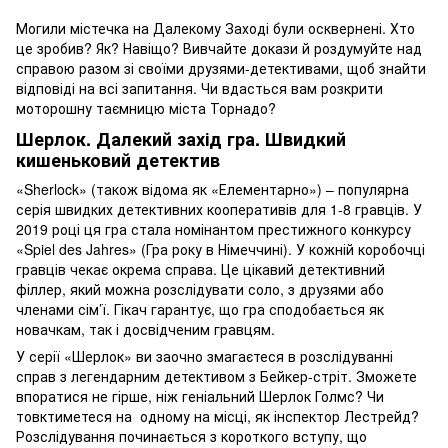
Могили містечка на Далекому Заході були осквернені. Хто
це зробив? Як? Навіщо? Вивчайте докази й роздумуйте над
справою разом зі своїми друзями-детективами, щоб знайти
відповіді на всі запитання. Чи вдасться вам розкрити
моторошну таємницю міста Торнадо?
Шерлок. Далекий захід гра. Швидкий
кишеньковий детектив
«Sherlock» (також відома як «Елементарно») – популярна
серія швидких детективних кооперативів для 1-8 гравців. У
2019 році ця гра стала номінантом престижного конкурсу
«Spiel des Jahres» (Гра року в Німеччині). У кожній коробочці
гравців чекає окрема справа. Це цікавий детективний
філлер, який можна розслідувати соло, з друзями або
членами сім’ї. Гікач гарантує, що гра сподобається як
новачкам, так і досвідченим гравцям.
У серії «Шерлок» ви заочно змагаєтеся в розслідуванні
справ з легендарним детективом з Бейкер-стріт. Зможете
впоратися не гірше, ніж геніальний Шерлок Голмс? Чи
товктиметеся на одному на місці, як інспектор Лестрейд?
Розслідування починається з короткого вступу, що