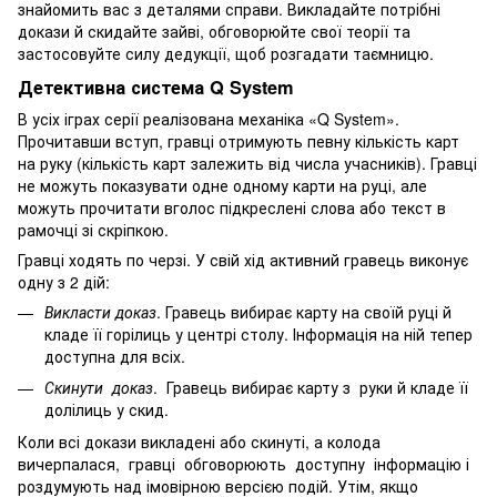
знайомить вас з деталями справи. Викладайте потрібні
докази й скидайте зайві, обговорюйте свої теорії та
застосовуйте силу дедукції, щоб розгадати таємницю.
Детективна система Q System
В усіх іграх серії реалізована механіка «Q System».
Прочитавши вступ, гравці отримують певну кількість карт
на руку (кількість карт залежить від числа учасників). Гравці
не можуть показувати одне одному карти на руці, але
можуть прочитати вголос підкреслені слова або текст в
рамочці зі скріпкою.
Гравці ходять по черзі. У свій хід активний гравець виконує
одну з 2 дій:
Викласти доказ
. Гравець вибирає карту на своїй руці й
кладе її горілиць у центрі столу. Інформація на ній тепер
доступна для всіх.
Скинути доказ
. Гравець вибирає карту з руки й кладе її
долілиць у скид.
Коли всі докази викладені або скинуті, а колода
вичерпалася, гравці обговорюють доступну інформацію і
роздумують над імовірною версією подій. Утім, якщо