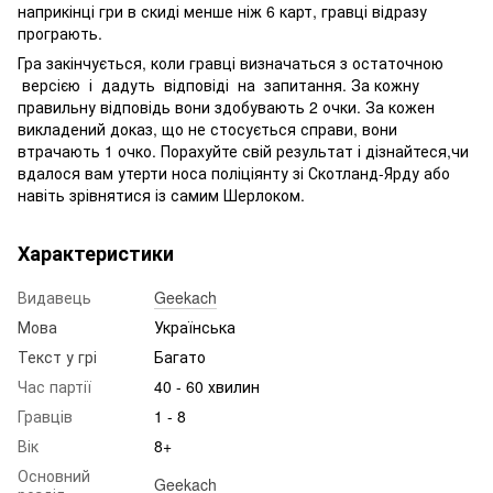
наприкінці гри в скиді менше ніж 6 карт, гравці відразу
програють.
Гра закінчується, коли гравці визначаться з остаточною
версією і дадуть відповіді на запитання. За кожну
правильну відповідь вони здобувають 2 очки. За кожен
викладений доказ, що не стосується справи, вони
втрачають 1 очко. Порахуйте свій результат і дізнайтеся,чи
вдалося вам утерти носа поліціянту зі Скотланд-Ярду або
навіть зрівнятися із самим Шерлоком.
Характеристики
Видавець
Geekach
Мова
Українська
Текст у грі
Багато
Час партії
40 - 60 хвилин
Гравців
1 - 8
Вік
8+
Основний
Geekach