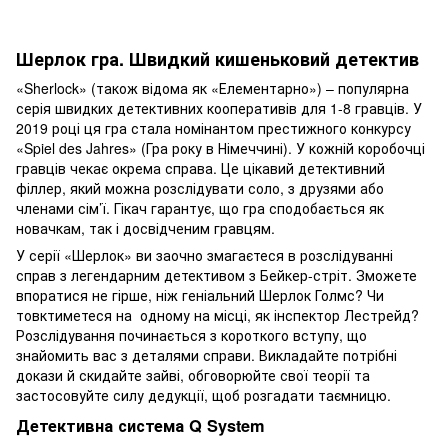
Шерлок гра. Швидкий кишеньковий детектив
«Sherlock» (також відома як «Елементарно») – популярна
серія швидких детективних кооперативів для 1-8 гравців. У
2019 році ця гра стала номінантом престижного конкурсу
«Spiel des Jahres» (Гра року в Німеччині). У кожній коробочці
гравців чекає окрема справа. Це цікавий детективний
філлер, який можна розслідувати соло, з друзями або
членами сім’ї. Гікач гарантує, що гра сподобається як
новачкам, так і досвідченим гравцям.
У серії «Шерлок» ви заочно змагаєтеся в розслідуванні
справ з легендарним детективом з Бейкер-стріт. Зможете
впоратися не гірше, ніж геніальний Шерлок Голмс? Чи
товктиметеся на одному на місці, як інспектор Лестрейд?
Розслідування починається з короткого вступу, що
знайомить вас з деталями справи. Викладайте потрібні
докази й скидайте зайві, обговорюйте свої теорії та
застосовуйте силу дедукції, щоб розгадати таємницю.
Детективна система Q System