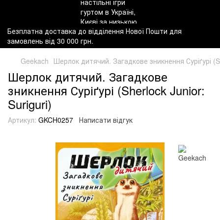
Безплатна доставка до відділення Нової Пошти для
замовлень від 30 000 грн.
Geekach
Шерлок дитячий. Загадкове зникнення Суріґурі (She
Шерлок дитячий. Загадкове
зникнення Суріґурі (Sherlock Junior:
Suriguri)
Артикул:
GKCH0257
Написати відгук