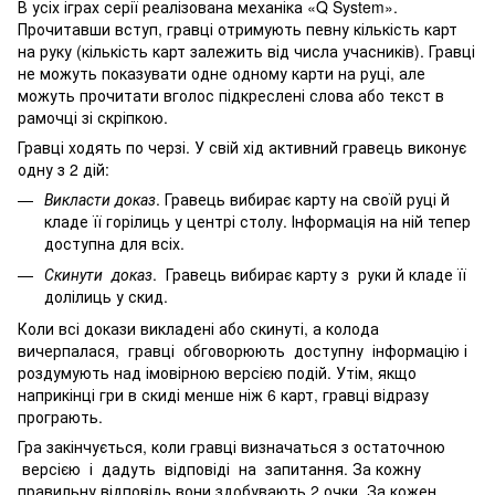
В усіх іграх серії реалізована механіка «Q System».
Прочитавши вступ, гравці отримують певну кількість карт
на руку (кількість карт залежить від числа учасників). Гравці
не можуть показувати одне одному карти на руці, але
можуть прочитати вголос підкреслені слова або текст в
рамочці зі скріпкою.
Гравці ходять по черзі. У свій хід активний гравець виконує
одну з 2 дій:
Викласти доказ
. Гравець вибирає карту на своїй руці й
кладе її горілиць у центрі столу. Інформація на ній тепер
доступна для всіх.
Скинути доказ
. Гравець вибирає карту з руки й кладе її
долілиць у скид.
Коли всі докази викладені або скинуті, а колода
вичерпалася, гравці обговорюють доступну інформацію і
роздумують над імовірною версією подій. Утім, якщо
наприкінці гри в скиді менше ніж 6 карт, гравці відразу
програють.
Гра закінчується, коли гравці визначаться з остаточною
версією і дадуть відповіді на запитання. За кожну
правильну відповідь вони здобувають 2 очки. За кожен