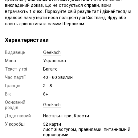
викладений доказ, що не стосується справи, вони
втрачають 1 очко. Порахуйте свій результат і дізнайтеся,чи
вдалося вам утерти носа поліціянту зі Скотланд-Ярду або
навіть зрівнятися із самим Шерлоком.
Характеристики
Видавець
Geekach
Мова
Українська
Текст у грі
Багато
Час партії
40 - 60 хвилин
Гравців
2 - 8
Вік
8+
Основний
Geekach
розділ
Додатковий
Настільні ігри, Квести
У коробці
32 карти
лист зі вступом, правилами, питаннями й
відповідями