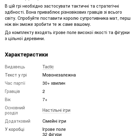
В цій грі необхідно застосувати тактичні та стратегічні
здібності. Вона приваблює різновікових гравців зі всього
світу. Спробуйте поставити королю супротивника мат, перш
ніж він зможе зробити те ж саме вашому.
До комплекту входять ігрове поле високої якості та фігурки
з цільної деревини.
Характеристики
Видавець
Tactic
Текст у грі
Мовонезалежна
Час партії
30+ хвилин
Гравців
2
Вік
7+
Основний
Настільні ігри
розділ
Додатковий
Сімейні ігри
У коробці
Ігрове поле
32 фігури