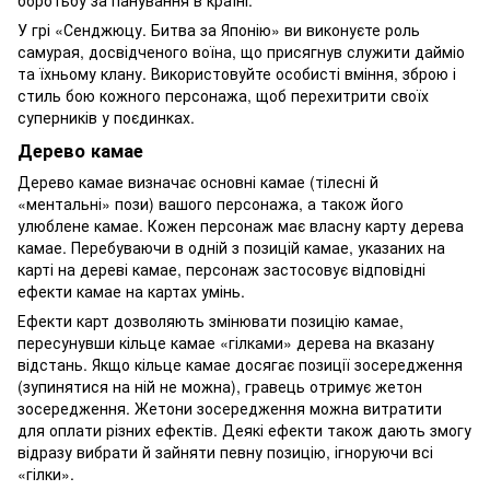
боротьбу за панування в країні.
У грі «Сенджюцу. Битва за Японію» ви виконуєте роль
самурая, досвідченого воїна, що присягнув служити дайміо
та їхньому клану. Використовуйте особисті вміння, зброю і
стиль бою кожного персонажа, щоб перехитрити своїх
суперників у поєдинках.
Дерево камае
Дерево камае визначає основні камае (тілесні й
«ментальні» пози) вашого персонажа, а також його
улюблене камае. Кожен персонаж має власну карту дерева
камае. Перебуваючи в одній з позицій камае, указаних на
карті на дереві камае, персонаж застосовує відповідні
ефекти камае на картах умінь.
Ефекти карт дозволяють змінювати позицію камае,
пересунувши кільце камае «гілками» дерева на вказану
відстань. Якщо кільце камае досягає позиції зосередження
(зупинятися на ній не можна), гравець отримує жетон
зосередження. Жетони зосередження можна витратити
для оплати різних ефектів. Деякі ефекти також дають змогу
відразу вибрати й зайняти певну позицію, ігноруючи всі
«гілки».