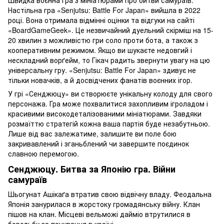
Настільна гра «Senjutsu: Battle For Japan» вийшла в 2022
році. Вона отримала відмінні оцінки та відгуки на сайті
«BoardGameGeek». Це незвичайний дуельний скірміш на 15-
20 хвилин з можливістю гри соло проти бота, а також з
кооперативним режимом. Якщо ви шукаєте недовгий і
нескладний ворґейм, то Гікач радить звернути увагу на цю
універсальну гру. «Senjutsu: Battle For Japan» здивує не
тільки новачків, а й досвідчених фанатів воєнних ігор.
У грі «Сенджюцу» ви створюєте унікальну колоду для свого
персонажа. Гра може похвалитися захопливим ігроладом і
красивими високодеталізованими мініатюрами. Завдяки
розмаїттю стратегій кожна ваша партія буде незабутньою.
Лише від вас залежатиме, залишите ви поле бою
закривавлений і зганьблений чи завершите поєдинок
славною перемогою.
Сенджюцу. Битва за Японію гра. Війни
самураїв
Шьогунат Ашікаґа втратив свою відвічну владу. Феодальна
Японія занурилася в жорстоку громадянську війну. Клан
пішов на клан. Місцеві вельможі дайміо втрутилися в