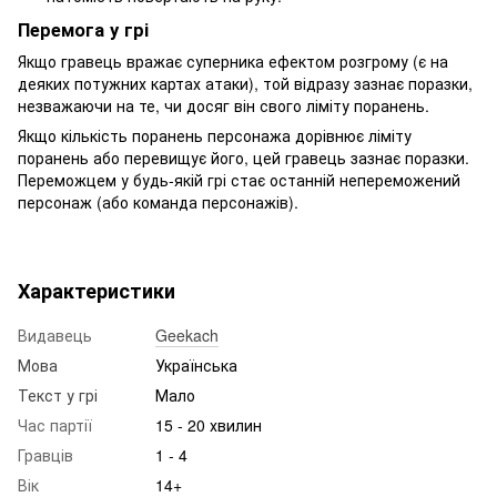
Перемога у грі
Якщо гравець вражає суперника ефектом розгрому (є на
деяких потужних картах атаки), той відразу зазнає поразки,
незважаючи на те, чи досяг він свого ліміту поранень.
Якщо кількість поранень персонажа дорівнює ліміту
поранень або перевищує його, цей гравець зазнає поразки.
Переможцем у будь-якій грі стає останній непереможений
персонаж (або команда персонажів).
Характеристики
Видавець
Geekach
Мова
Українська
Текст у грі
Мало
Час партії
15 - 20 хвилин
Гравців
1 - 4
Вік
14+