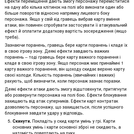
Ефекти переміщення дають змогу персонажу переміститися
на одну або кілька клітинок на полі або виконати один або
більше поворотів відносно напрямку лицевого боку
персонажа. Якщо у свій хід гравець вибрав карту вміння
атаки, він повинен спробувати застосувати її атакувальний
ефект й оплатити додаткову вартість зосередження (якщо
треба).
Зазнаючи поранень, гравець бере карти поранень і кладе їх
в свою ігрову зону. Деякі ефекти завдають важких
поранень – тоді гравець бере карту важкого поранення і
кладе в свою ігрову зону. Якщо персонаж має принаймні 1
карту важкого поранення, він щоходу скидає верхню карту
своєї колоди. Кількість поранень (звичайних і важких)
рахують, щоб визначити, коли персонаж зазнає поразки.
Деякі ефекти атаки дають змогу відштовхнути, притягнути
або розвернути персонажа на полі бою. Ефекти блокування
захищають від атак суперників. Ефекти карт контратак
дозволяють персонажу, що захищається, після успішного
блокування завдати удару у відповідь.
Скинути.
Покладіть у скид карти умінь у грі. Карти
основних умінь і карти основної зброї не скидають, а
натомість повертають на руку.