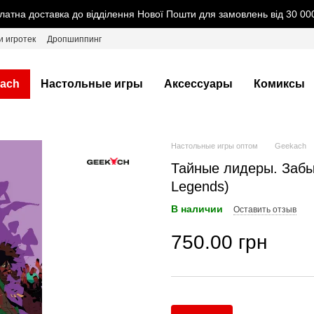
латна доставка до відділення Нової Пошти для замовлень від 30 000
и игротек
Дропшиппинг
ach
Настольные игры
Аксессуары
Комиксы
Настольные игры оптом
Geekach
Тайные лидеры. Забыт
Legends)
В наличии
Оставить отзыв
750.00 грн