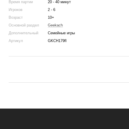
Время партии
20 - 40 минут
Игроков
2 - 6
Возраст
10+
Основной раздел
Geekach
Дополнительный
Семейные игры
Артикул
GKCH179fl