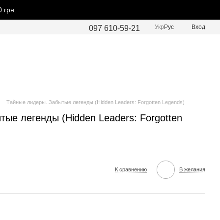
 грн.
Укр
Рус
Вход
097 610-59-21
Тайные лидеры. Забытые легенды (Hidden Leaders: Forgotten Legends)
ые легенды (Hidden Leaders: Forgotten
К сравнению
В желания