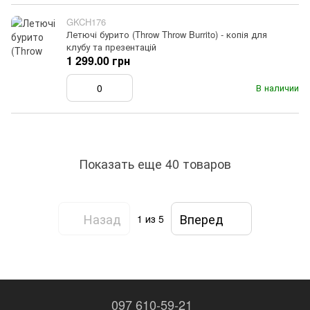
GKCH176
Летючі бурито (Throw Throw Burrito) - копія для
клубу та презентацій
1 299.00 грн
В наличии
Показать еще 40 товаров
Назад
Вперед
1
из 5
097 610-59-21