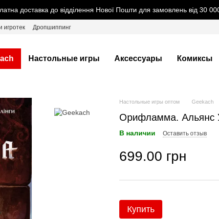
латна доставка до відділення Нової Пошти для замовлень від 30 000
и игротек
Дропшиппинг
ach
Настольные игры
Аксессуары
Комиксы
Настольные игры оптом
Geekach
Орифламма. Альянс УК
В наличии
Оставить отзыв
699.00 грн
Купить