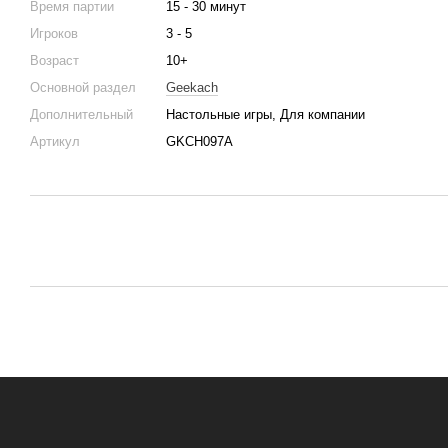
Время партии
15 - 30 минут
Игроков
3 - 5
Возраст
10+
Основной раздел
Geekach
Дополнительный
Настольные игры, Для компании
Артикул
GKCH097A