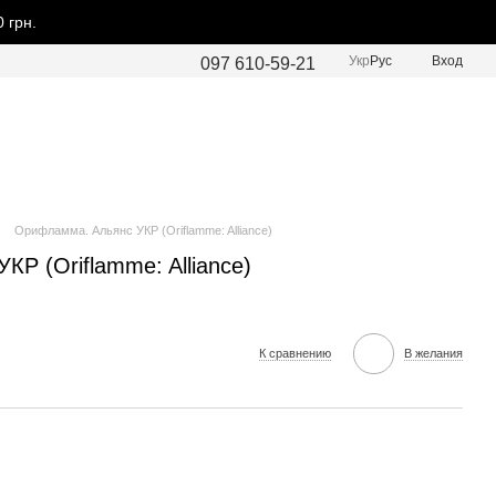
 грн.
Укр
Рус
Вход
097 610-59-21
Орифламма. Альянс УКР (Oriflamme: Alliance)
Р (Oriflamme: Alliance)
К сравнению
В желания