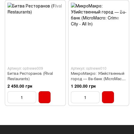
Артикул: optnewe009
Артикул: optnewe010
Битва Ресторанов (Rival
МикроМакро: Убийственный
Restaurants)
город — Ва-банк (MicroMacro:
Crime City - All In)
2 450.00 грн
1 200.00 грн