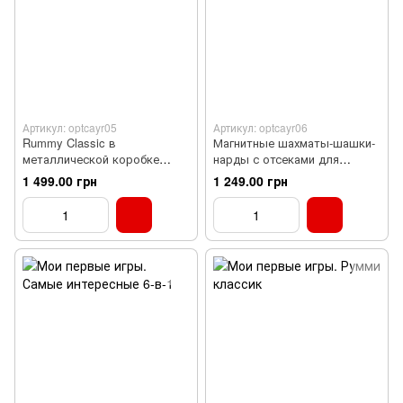
Артикул: optcayr05
Артикул: optcayr06
Rummy Classic в
Магнитные шахматы-шашки-
металлической коробке
нарды с отсеками для
(Румми Классик)
хранения (24x24 см)
1 499.00 грн
1 249.00 грн