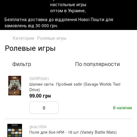
Безплатна доставка до відділення Нової Пошти для
замовлень від 30 000 грн.
Категории
Ролевые игры
Ролевые игры
Фильтр
По популярности
GKRP0001
Шалені світи. Пробний забіг (Savage Worlds Test
Drive)
99.00 грн
В наличии
gkac1004
Поля для боя НРИ - 16 шт (Variety Battle Mats)