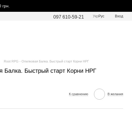
 грн.
Укр
Рус
Вход
097 610-59-21
Root RPG - Опилковая Балка. Быстрый старт Корни НРГ
я Балка. Быстрый старт Корни НРГ
К сравнению
В желания