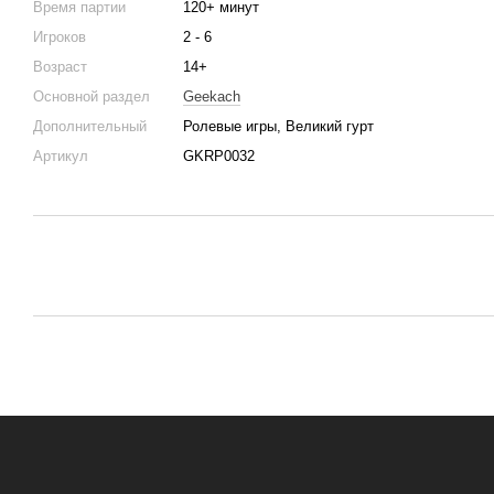
Время партии
120+ минут
Игроков
2 - 6
Возраст
14+
Основной раздел
Geekach
Дополнительный
Ролевые игры, Великий гурт
Артикул
GKRP0032