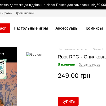
латна доставка до відділення Нової Пошти для замовлень від 30 000
и игротек
Дропшиппинг
ach
Настольные игры
Аксессуары
Комиксы
Настольные игры оптом
Geekach
Root RPG - Опилкова
В наличии
Оставить отзыв
249.00 грн
Купить