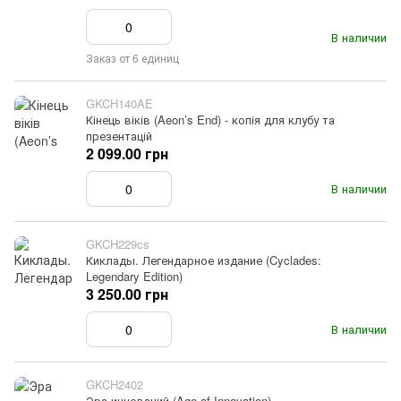
В наличии
Заказ от 6 единиц
GKCH140AE
Кінець віків (Aeon’s End) - копія для клубу та
презентацій
2 099.00 грн
В наличии
GKCH229cs
Киклады. Легендарное издание (Cyclades:
Legendary Edition)
3 250.00 грн
В наличии
GKCH2402
Эра инноваций (Age of Innovation)