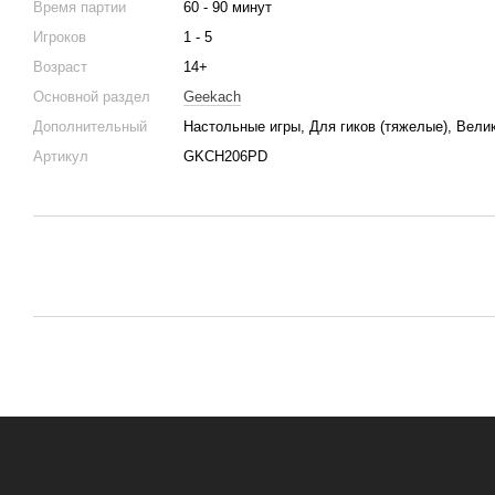
Время партии
60 - 90 минут
Игроков
1 - 5
Возраст
14+
Основной раздел
Geekach
Дополнительный
Настольные игры, Для гиков (тяжелые), Велик
Артикул
GKCH206PD