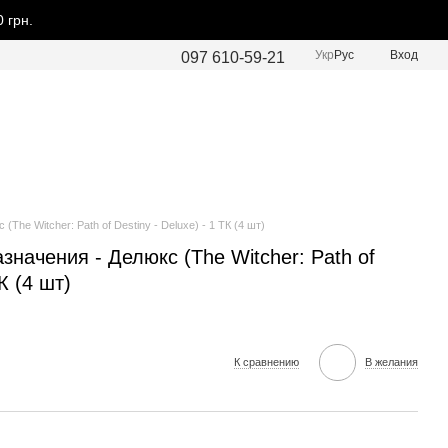
 грн.
Укр
Рус
Вход
097 610-59-21
The Witcher: Path of Destiny - Deluxe) - 1 ТК (4 шт)
значения - Делюкс (The Witcher: Path of
ТК (4 шт)
К сравнению
В желания