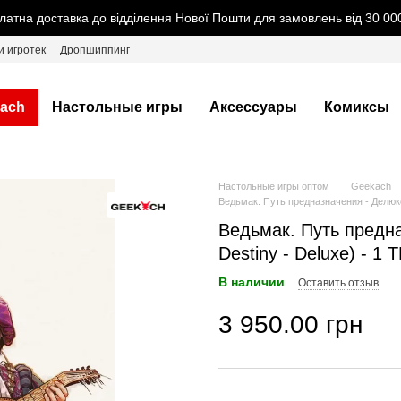
латна доставка до відділення Нової Пошти для замовлень від 30 000
и игротек
Дропшиппинг
ach
Настольные игры
Аксессуары
Комиксы
Настольные игры оптом
Geekach
Ведьмак. Путь предназначения - Делюкс (
Ведьмак. Путь предна
Destiny - Deluxe) - 1 
В наличии
Оставить отзыв
3 950.00 грн