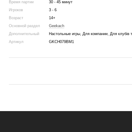
Время партии
30 - 45 минут
Игроков
3 - 6
Возраст
14+
Основной раздел
Geekach
Дополнительный
Настольные игры, Для компании, Для клубів т
Артикул
GKCH079BM1