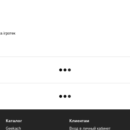
а ігротек
Каталог
Клиентам
Geekach
Вход в личный кабинет