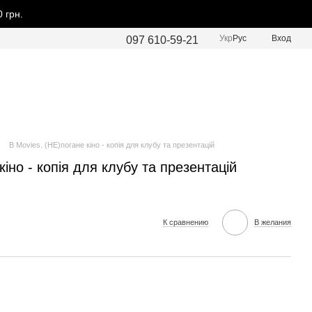
 грн.
Укр
Рус
Вход
097 610-59-21
B Movies. (НЕ)погане кіно - копія для клубу та презентацій
кіно - копія для клубу та презентацій
К сравнению
В желания