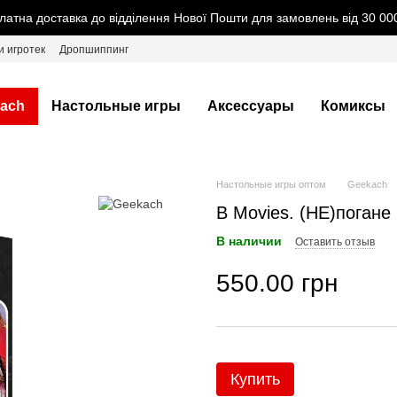
латна доставка до відділення Нової Пошти для замовлень від 30 000
и игротек
Дропшиппинг
ach
Настольные игры
Аксессуары
Комиксы
Настольные игры оптом
Geekach
B Movies. (НЕ)погане 
В наличии
Оставить отзыв
550.00 грн
Купить