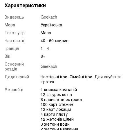
Характеристики
Видавець
Geekach
Мова
Українська
Текст у грі
Мало
Час партії
40 - 60 хвилин
Гравців
1 - 4
Вік
8+
Основний
Geekach
розділ
Додатковий
Настільні ігри, Сімейні ігри, Для клубів та
ігротек
У коробці
1 книжка кампаній
12 фігурок котів
8 планшетів острова
100 карт стежин
12 карт локацій
4 карти плоту
12 жетонів цілей
3 жетони води
2 жетони нявкання