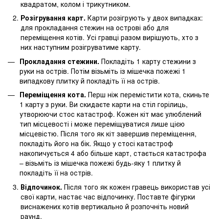
квадратом, колом і трикутником.
Розігрування карт.
Карти розігрують у двох випадках:
для прокладання стежин на острові або для
переміщення котів. Усі гравці разом вирішують, хто з
них наступним розігруватиме карту.
Прокладання стежини.
Покладіть 1 карту стежини з
руки на острів. Потім візьміть із мішечка пожежі 1
випадкову плитку й покладіть її на острів.
Переміщення кота.
Перш ніж перемістити кота, скиньте
1 карту з руки. Ви скидаєте карти на стіл горілиць,
утворюючи стос катастроф. Кожен кіт має улюблений
тип місцевості і може переміщуватися лише цією
місцевістю. Після того як кіт завершив переміщення,
покладіть його на бік. Якщо у стосі катастроф
накопичується 4 або більше карт, стається катастрофа
– візьміть із мішечка пожежі будь-яку 1 плитку й
покладіть її на острів.
Відпочинок.
Після того як кожен гравець використав усі
свої карти, настає час відпочинку. Поставте фігурки
виснажених котів вертикально й розпочніть новий
раунд.