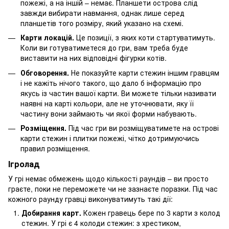
пожежі, а на іншій – немає. Планшети острова слід
завжди вибирати навмання, однак лише серед
планшетів того розміру, який указано на схемі.
Карти локацій.
Це позиції, з яких коти стартуватимуть.
Коли ви готуватиметеся до гри, вам треба буде
виставити на них відповідні фігурки котів.
Обговорення.
Не показуйте карти стежин іншим гравцям
і не кажіть нічого такого, що дало б інформацію про
якусь із частин вашої карти. Ви можете тільки називати
наявні на карті кольори, але не уточнювати, яку її
частину вони займають чи якої форми набувають.
Розміщення.
Під час гри ви розміщуватимете на острові
карти стежин і плитки пожежі, чітко дотримуючись
правил розміщення.
Ігролад
У грі немає обмежень щодо кількості раундів – ви просто
граєте, поки не переможете чи не зазнаєте поразки. Під час
кожного раунду гравці виконуватимуть такі дії:
Добирання карт.
Кожен гравець бере по 3 карти з колод
стежин. У грі є 4 колоди стежин: з хрестиком,