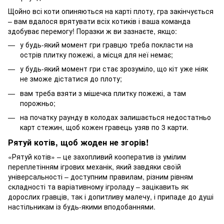
Щойно всі коти опиняються на карті плоту, гра закінчується
– вам вдалося врятувати всіх котиків і ваша команда
здобуває перемогу! Поразки ж ви зазнаєте, якщо:
у будь-який момент гри гравцю треба покласти на
острів плитку пожежі, а місця для неї немає;
у будь-який момент гри стає зрозуміло, що кіт уже ніяк
не зможе дістатися до плоту;
вам треба взяти з мішечка плитку пожежі, а там
порожньо;
на початку раунду в колодах залишається недостатньо
карт стежин, щоб кожен гравець узяв по 3 карти.
Рятуй котів, щоб жоден не згорів!
«Рятуй котів» – це захопливий кооператив із умілим
переплетінням ігрових механік, який завдяки своїй
універсальності – доступним правилам, різним рівням
складності та варіативному ігроладу – зацікавить як
дорослих гравців, так і допитливу малечу, і припаде до душі
настільникам із будь-якими вподобаннями.