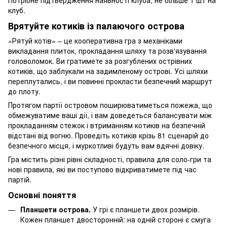
клуб.
Врятуйте котиків із палаючого острова
«Рятуй котів» – це кооперативна гра з механіками
викладання плиток, прокладання шляху та розв'язування
головоломок. Ви гратимете за розгублених острівних
котиків, що заблукали на задимленому острові. Усі шляхи
переплутались, і ви повинні прокласти безпечний маршрут
до плоту.
Протягом партії островом поширюватиметься пожежа, що
обмежуватиме ваші дії, і вам доведеться балансувати між
прокладанням стежок і втриманням котиків на безпечній
відстані від вогню. Проведіть котиків крізь 81 сценарій до
безпечного місця, і муркотливі будуть вам вдячні довіку.
Гра містить різні рівні складності, правила для соло-гри та
нові правила, які ви поступово відкриватимете під час
партій.
Основні поняття
Планшети острова.
У грі є планшети двох розмірів.
Кожен планшет двосторонній: на одній стороні є смуга