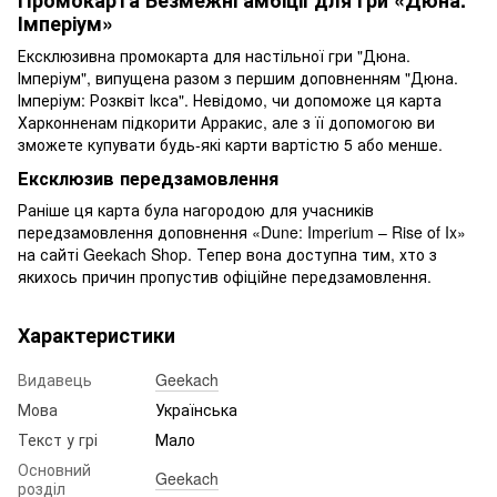
Імперіум»
Ексклюзивна промокарта для настільної гри "Дюна.
Імперіум", випущена разом з першим доповненням "Дюна.
Імперіум: Розквіт Ікса". Невідомо, чи допоможе ця карта
Харконненам підкорити Арракис, але з її допомогою ви
зможете купувати будь-які карти вартістю 5 або менше.
Ексклюзив передзамовлення
Раніше ця карта була нагородою для учасників
передзамовлення доповнення «Dune: Imperium – Rise of Ix»
на сайті Geekach Shop. Тепер вона доступна тим, хто з
якихось причин пропустив офіційне передзамовлення.
Характеристики
Видавець
Geekach
Мова
Українська
Текст у грі
Мало
Основний
Geekach
розділ