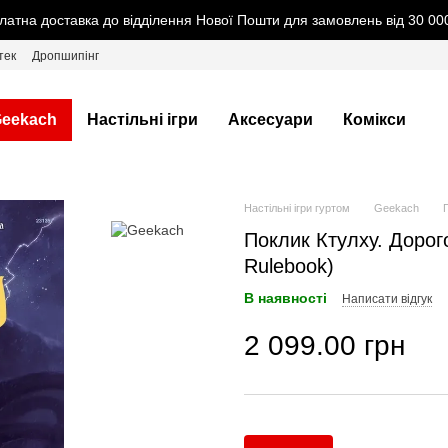
латна доставка до відділення Нової Пошти для замовлень від 30 000
тек
Дропшипінг
eekach
Настільні ігри
Аксесуари
Комікси
Настільні ігри гуртом
Geekach
Поклик Ктулху. Дорого
Rulebook)
В наявності
Написати відгук
2 099.00 грн