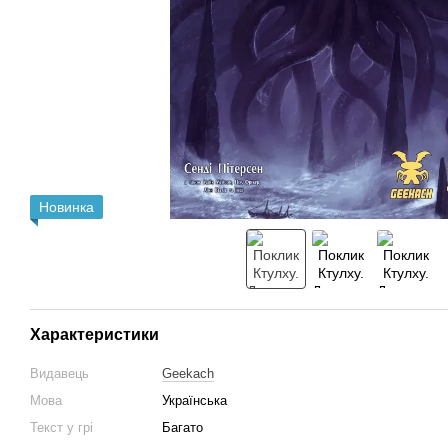
Новинка
Характеристики
Видавець
Geekach
Мова
Українська
Текст у грі
Багато