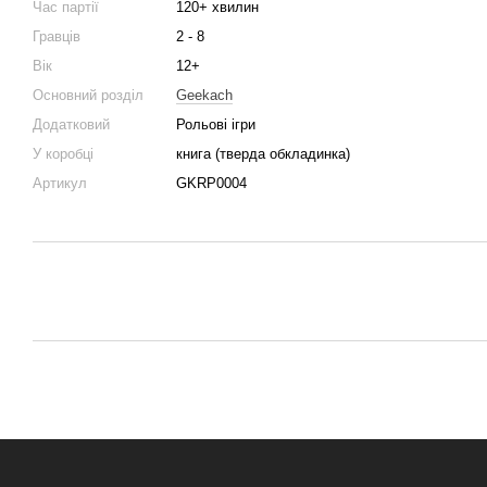
Час партії
120+ хвилин
Гравців
2 - 8
Вік
12+
Основний розділ
Geekach
Додатковий
Рольові ігри
У коробці
книга (тверда обкладинка)
Артикул
GKRP0004