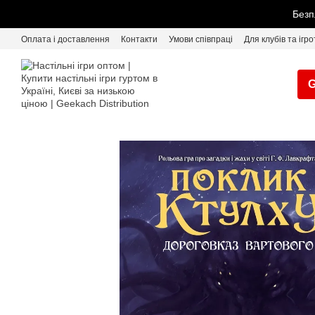
Перейти до основного контенту
Безп
Оплата і доставлення
Контакти
Умови співпраці
Для клубів та ігро
G