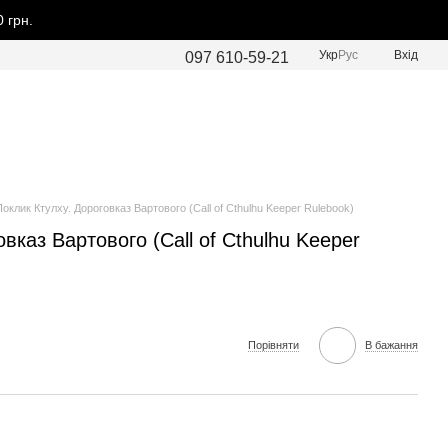
 грн.
Укр
Рус
Вхід
097 610-59-21
Поклик Ктулху. Дороговказ Вартового (Call of Cthulhu Keeper Rulebook)
вказ Вартового (Call of Cthulhu Keeper
Порівняти
В бажання