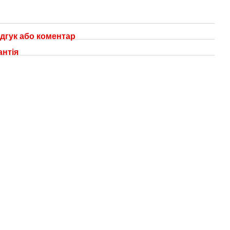
дгук або коментар
антія