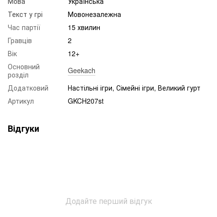
Мова
Українська
Текст у грі
Мовонезалежна
Час партії
15 хвилин
Гравців
2
Вік
12+
Основний
Geekach
розділ
Додатковий
Настільні ігри, Сімейні ігри, Великий гурт
Артикул
GKCH207st
Відгуки
Додайте перший відгук